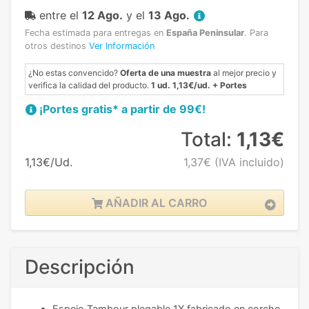
entre el
12 Ago.
y el
13 Ago.
Fecha estimada para entregas en
España Peninsular
.
Para
otros destinos
Ver Información
¿No estas convencido?
Oferta de una muestra
al mejor precio y
verifica la calidad del producto.
1 ud. 1,13€/ud. + Portes
¡Portes gratis* a partir de 99€!
Total:
1,13€
1,13€/Ud.
1,37€
(IVA incluido)
AÑADIR AL CARRO
Descripción
Espejo Tambour plegable 1X fabricado en corcho.