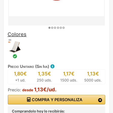
Colores
Precio Unitario (Sin Iva)
1,80€
1,35€
1,17€
1,13€
+1 ud.
250 uds.
1500 uds.
5000 uds.
1,13€/ud.
Precio:
desde
COMPRA Y PERSONALIZA
Comprandolo hoy lo recibirás: