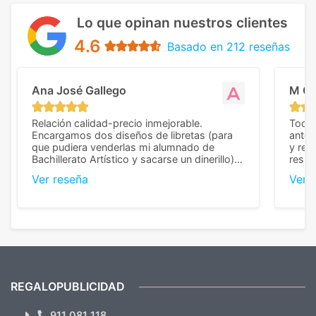
Lo que opinan nuestros clientes
4.6
Basado en 212 reseñas
Ana José Gallego
M C
Relación calidad-precio inmejorable.
Todo 
Encargamos dos diseños de libretas (para
anter
que pudiera venderlas mi alumnado de
y rep
Bachillerato Artístico y sacarse un dinerillo) y
resul
nos dieron el mejor presupuesto con
perso
Ver reseña
Ver 
diferencia, con libretas de muy buena calidad
cuand
y muy bien terminadas con la estampación
compl
en los colores pedidos. La atención al
pusie
cliente, inmejorable, respondiendo a cada
para 
duda que teníamos en el proceso. Nos
como
mandaron las miniaturas para
repet
previsualizarlas (las adjunto) y llegaron tal
todo!
cual, sin el menor problema. Totalmente
recomendables.
REGALOPUBLICIDAD
¿Quieres ver nuestras últimas
Novedades y Ofertas?
911 081 118