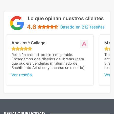
Lo que opinan nuestros clientes
4.6
Basado en 212 reseñas
Ana José Gallego
M C
Relación calidad-precio inmejorable.
Todo 
Encargamos dos diseños de libretas (para
anter
que pudiera venderlas mi alumnado de
y rep
Bachillerato Artístico y sacarse un dinerillo) y
resul
nos dieron el mejor presupuesto con
perso
Ver reseña
Ver 
diferencia, con libretas de muy buena calidad
cuand
y muy bien terminadas con la estampación
compl
en los colores pedidos. La atención al
pusie
cliente, inmejorable, respondiendo a cada
para 
duda que teníamos en el proceso. Nos
como
mandaron las miniaturas para
repet
previsualizarlas (las adjunto) y llegaron tal
todo!
cual, sin el menor problema. Totalmente
recomendables.
REGALOPUBLICIDAD