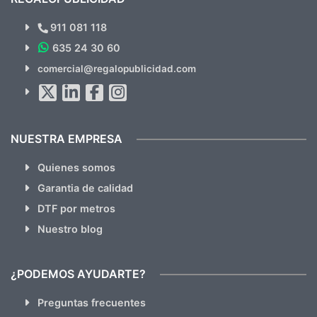
¿Quieres ver nuestras últimas
Novedades y Ofertas?
911 081 118
635 24 30 60
SUSCRÍBETE!!
comercial@regalopublicidad.com
Al suscribirte aceptas nuestras
políticas de privacidad
(No
hacemos Spam)
NUESTRA EMPRESA
Quienes somos
Garantia de calidad
DTF por metros
Nuestro blog
¿PODEMOS AYUDARTE?
Preguntas frecuentes