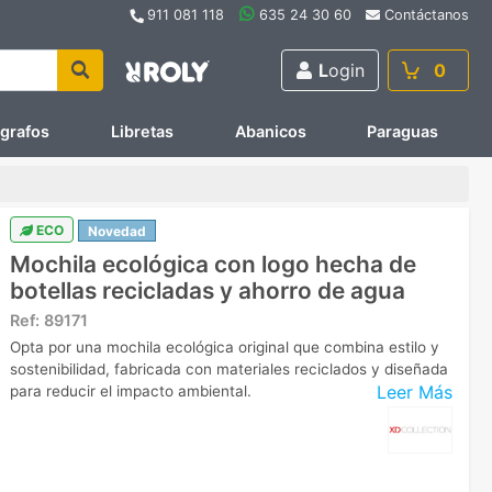
911 081 118
635 24 30 60
Contáctanos
L
ogin
0
ígrafos
Libretas
Abanicos
Paraguas
ECO
Novedad
Mochila ecológica con logo hecha de
botellas recicladas y ahorro de agua
Ref:
89171
Opta por una mochila ecológica original que combina estilo y
sostenibilidad, fabricada con materiales reciclados y diseñada
Leer Más
para reducir el impacto ambiental.