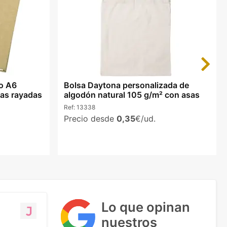
Next
ño A6
Bolsa Daytona personalizada de
as rayadas
algodón natural 105 g/m² con asas
Ref:
13338
Precio desde
0,35
€/ud.
Lo que opinan
nuestros