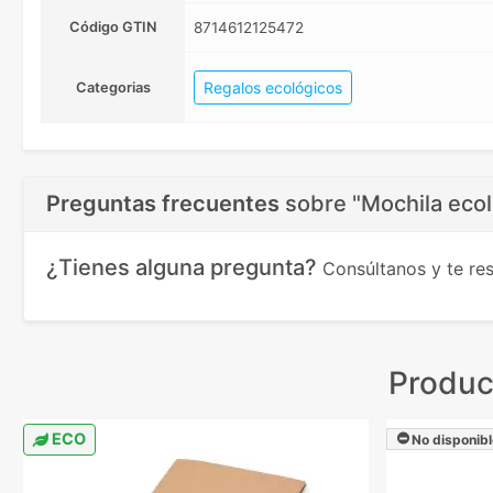
Código GTIN
8714612125472
Regalos ecológicos
Categorias
Preguntas frecuentes
sobre
"Mochila ecol
¿Tienes alguna pregunta?
Consúltanos y te r
Produc
ECO
No disponibl