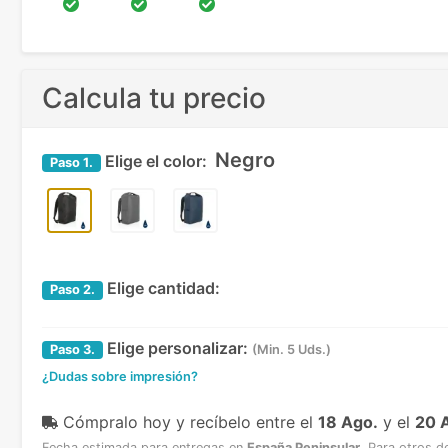
Calcula tu precio
Negro
Elige el color:
Paso
1.
Elige cantidad:
Paso
2.
Elige personalizar:
Paso
3.
(Min. 5 Uds.)
¿Dudas sobre impresión?
Cómpralo hoy y recíbelo
entre el
18 Ago.
y el
20 
Fecha estimada para entregas en
España Peninsular
.
Para otros d