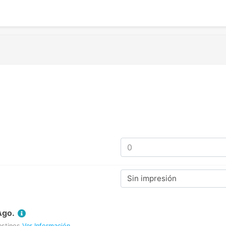
Sin impresión
Ago.
estinos
Ver Información