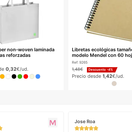
ber non-woven laminada
Libretas ecológicas tama
sas reforzadas
modelo Mendel con 60 hoj
Ref:
9265
sde
0,32
€/ud.
1,48€
Descuento
-4%
Precio desde
1,42
€/ud.
Jose Roa