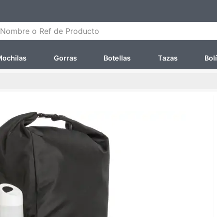
ombre o Ref de Producto
ochilas
Gorras
Botellas
Tazas
Bol