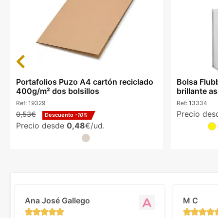
Previous
Portafolios Puzo A4 cartón reciclado
Bolsa Flub
400g/m² dos bolsillos
brillante a
Ref:
19329
Ref:
13334
Precio de
0,53€
Descuento
-10%
Precio desde
0,48
€/ud.
Ana José Gallego
M C