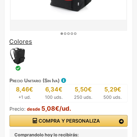
Colores
Precio Unitario (Sin Iva)
8,46€
6,34€
5,50€
5,29€
+1 ud.
100 uds.
250 uds.
500 uds.
5,08€/ud.
Precio:
desde
COMPRA Y PERSONALIZA
Comprandolo hoy lo recibirás: