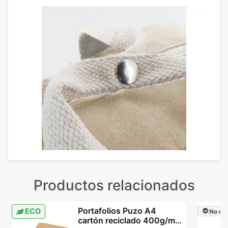
Productos relacionados
Portafolios Puzo A4
ECO
No dis
cartón reciclado 400g/m²