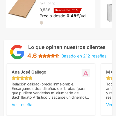
dos bolsillos
Ref:
19329
0,53€
Descuento
-10%
Precio desde
0,48
€/ud.
Lo que opinan nuestros clientes
4.6
Basado en 212 reseñas
Ana José Gallego
M C
Relación calidad-precio inmejorable.
Todo 
Encargamos dos diseños de libretas (para
anter
que pudiera venderlas mi alumnado de
y rep
Bachillerato Artístico y sacarse un dinerillo) y
resul
nos dieron el mejor presupuesto con
perso
Ver reseña
Ver 
diferencia, con libretas de muy buena calidad
cuand
y muy bien terminadas con la estampación
compl
en los colores pedidos. La atención al
pusie