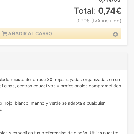
0,74€/Ud.
Total:
0,74€
0,90€
(IVA incluido)
AÑADIR AL CARRO
lado resistente, ofrece 80 hojas rayadas organizadas en un
a oficinas, centros educativos y profesionales comprometidos
o, rojo, blanco, marino y verde se adapta a cualquier
s.
bles y especifica tus preferencias de diseño. Utiliza nuestro