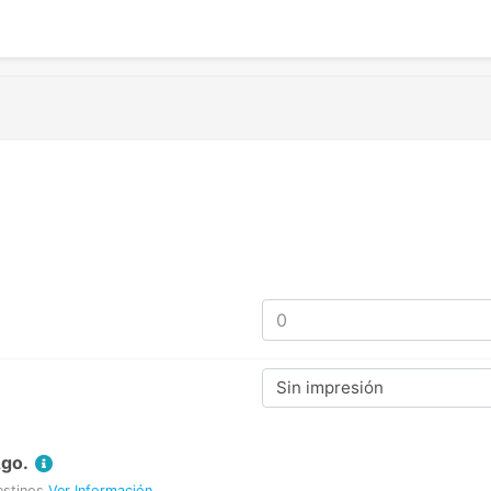
Sin impresión
Ago.
estinos
Ver Información