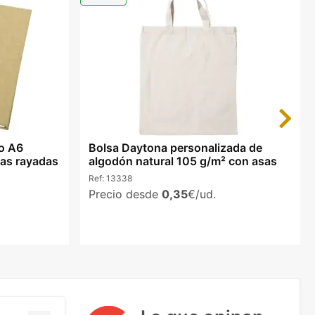
Next
ño A6
Bolsa Daytona personalizada de
as rayadas
algodón natural 105 g/m² con asas
Ref:
13338
Precio desde
0,35
€/ud.