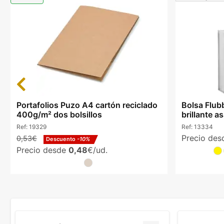
Previous
Portafolios Puzo A4 cartón reciclado
Bolsa Flub
400g/m² dos bolsillos
brillante a
Ref:
19329
Ref:
13334
Precio de
0,53€
Descuento
-10%
Precio desde
0,48
€/ud.