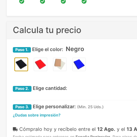
Calcula tu precio
Negro
Elige el color:
Paso
1.
Elige cantidad:
Paso
2.
Elige personalizar:
Paso
3.
(Min. 25 Uds.)
¿Dudas sobre impresión?
Cómpralo hoy y recíbelo
entre el
12 Ago.
y el
13 
Fecha estimada para entregas en
España Peninsular
.
Para otros d