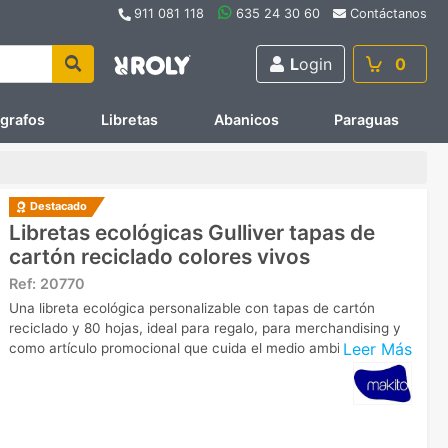
911 081 118
635 24 30 60
Contáctanos
L
ogin
0
ígrafos
Libretas
Abanicos
Paraguas
Destacado
Libretas ecológicas Gulliver tapas de
cartón reciclado colores vivos
Ref:
20770
Una libreta ecológica personalizable con tapas de cartón
reciclado y 80 hojas, ideal para regalo, para merchandising y
Leer Más
como artículo promocional que cuida el medio ambiente.