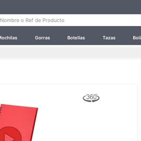
ombre o Ref de Producto
ochilas
Gorras
Botellas
Tazas
Bol