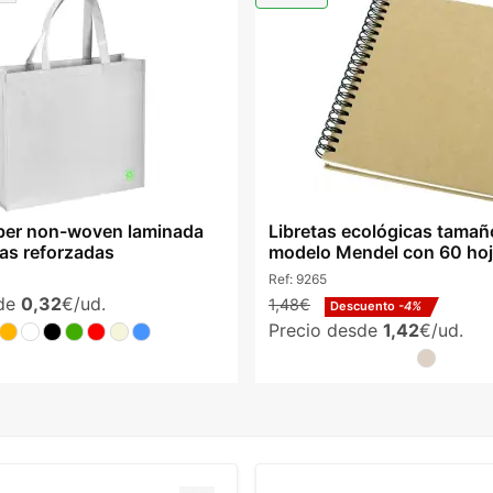
ber non-woven laminada
Libretas ecológicas tama
sas reforzadas
modelo Mendel con 60 hoj
Ref:
9265
sde
0,32
€/ud.
1,48€
Descuento
-4%
Precio desde
1,42
€/ud.