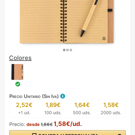
Colores
Precio Unitario (Sin Iva)
2,52€
1,89€
1,64€
1,58€
+1 ud.
100 uds.
500 uds.
2000 uds.
1,58€/ud.
Precio:
desde
1,66€