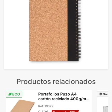
Productos relacionados
Portafolios Puzo A4
ECO
No dis
cartón reciclado 400g/m²
dos bolsillos
Ref:
19329
0,53€