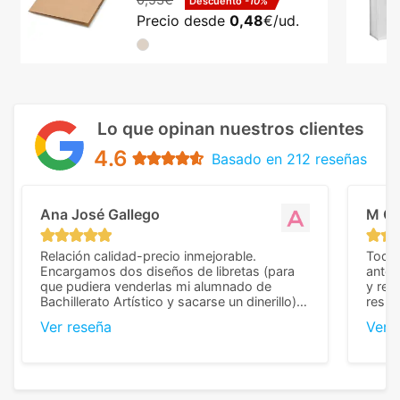
Descuento
-10%
Precio desde
0,48
€/ud.
Lo que opinan nuestros clientes
4.6
Basado en 212 reseñas
Ana José Gallego
M C
Relación calidad-precio inmejorable.
Todo 
Encargamos dos diseños de libretas (para
anter
que pudiera venderlas mi alumnado de
y rep
Bachillerato Artístico y sacarse un dinerillo) y
resul
nos dieron el mejor presupuesto con
perso
Ver reseña
Ver 
diferencia, con libretas de muy buena calidad
cuand
y muy bien terminadas con la estampación
compl
en los colores pedidos. La atención al
pusie
cliente, inmejorable, respondiendo a cada
para 
duda que teníamos en el proceso. Nos
como