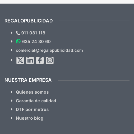
mandaron las miniaturas para
repet
previsualizarlas (las adjunto) y llegaron tal
todo!
cual, sin el menor problema. Totalmente
recomendables.
REGALOPUBLICIDAD
¿Quieres ver nuestras últimas
Novedades y Ofertas?
911 081 118
635 24 30 60
SUSCRÍBETE!!
comercial@regalopublicidad.com
Al suscribirte aceptas nuestras
políticas de privacidad
(No
hacemos Spam)
NUESTRA EMPRESA
Quienes somos
Garantia de calidad
DTF por metros
Nuestro blog