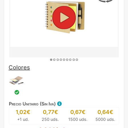
Colores
Precio Unitario (Sin Iva)
1,02€
0,77€
0,67€
0,64€
+1 ud.
250 uds.
1500 uds.
5000 uds.