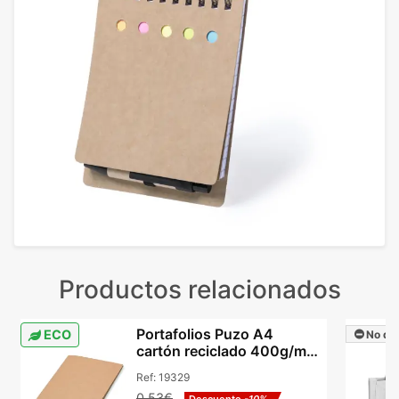
Productos relacionados
Portafolios Puzo A4
ECO
No dis
cartón reciclado 400g/m²
dos bolsillos
Ref:
19329
0,53€