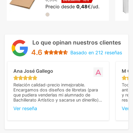
Descuento
-10%
Precio desde
0,48
€/ud.
Lo que opinan nuestros clientes
4.6
Basado en 212 reseñas
Ana José Gallego
M C
Relación calidad-precio inmejorable.
Todo 
Encargamos dos diseños de libretas (para
anter
que pudiera venderlas mi alumnado de
y rep
Bachillerato Artístico y sacarse un dinerillo) y
resul
nos dieron el mejor presupuesto con
perso
Ver reseña
Ver 
diferencia, con libretas de muy buena calidad
cuand
y muy bien terminadas con la estampación
compl
en los colores pedidos. La atención al
pusie
cliente, inmejorable, respondiendo a cada
para 
duda que teníamos en el proceso. Nos
como