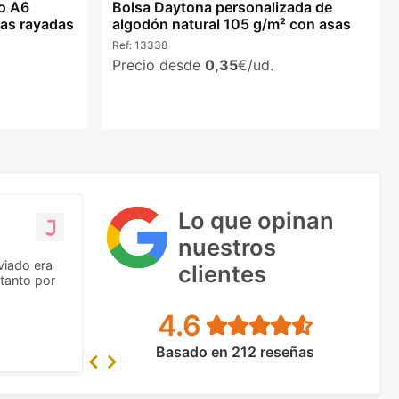
ño A6
Bolsa Daytona personalizada de
as rayadas
algodón natural 105 g/m² con asas
Ref:
13338
Precio desde
0,35
€/ud.
Lo que opinan
nuestros
viado era
clientes
tanto por
4.6
Basado en 212 reseñas
Previous
Next