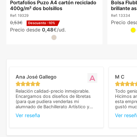
Portafolios Puzo A4 cartón reciclado
Bolsa Flub
400g/m² dos bolsillos
brillante a
Ref:
19329
Ref:
13334
Precio de
0,53€
Descuento
-10%
Precio desde
0,48
€/ud.
Ana José Gallego
M C
Relación calidad-precio inmejorable.
Todo genia
Encargamos dos diseños de libretas
Hicimos an
(para que pudiera venderlas mi
esta empr
alumnado de Bachillerato Artístico y
gustó much
sacarse un dinerillo) y nos dieron el
trato muy 
Ver reseña
Ver reseñ
mejor presupuesto con diferencia, con
que valoramos mu
libretas de muy buena calidad y muy
de pedido
bien terminadas con la estampación en
diseñar. 
los colores pedidos. La atención al
facilidades