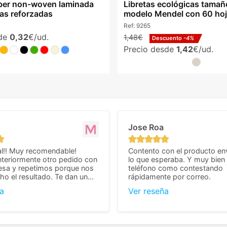
ber non-woven laminada
Libretas ecológicas tama
sas reforzadas
modelo Mendel con 60 hoj
Ref:
9265
sde
0,32
€/ud.
1,48€
Descuento
-4%
Precio desde
1,42
€/ud.
Jose Roa
l!! Muy recomendable!
Contento con el producto en
teriormente otro pedido con
lo que esperaba. Y muy bien 
esa y repetimos porque nos
teléfono como contestando
o el resultado. Te dan un
rápidamente por correo.
agradable y personal, cosa
a
Ver reseña
cho cuando se trata
s algo complicados de
También nos pusieron muchas
 desde el inicio para