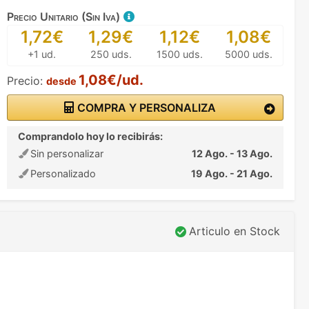
Precio Unitario (Sin Iva)
1,72€
1,29€
1,12€
1,08€
+1 ud.
250 uds.
1500 uds.
5000 uds.
1,08€/ud.
Precio:
desde
COMPRA Y PERSONALIZA
Comprandolo hoy lo recibirás:
Sin personalizar
12 Ago. - 13 Ago.
Personalizado
19 Ago. - 21 Ago.
Articulo en Stock