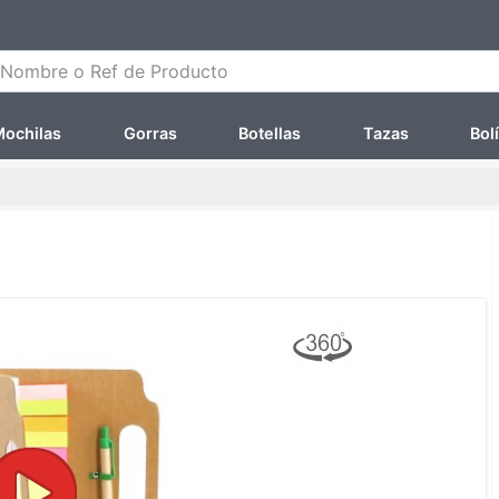
ombre o Ref de Producto
ochilas
Gorras
Botellas
Tazas
Bol