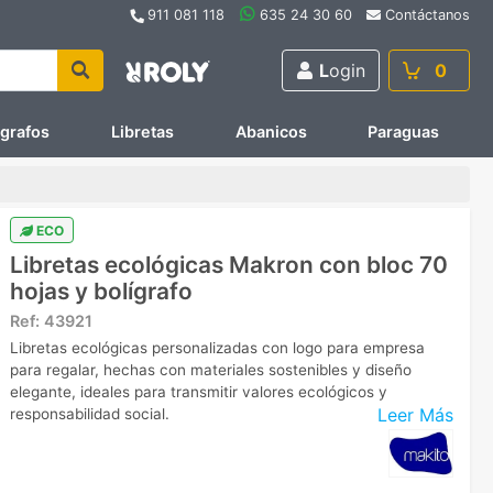
911 081 118
635 24 30 60
Contáctanos
L
ogin
0
ígrafos
Libretas
Abanicos
Paraguas
ECO
Libretas ecológicas Makron con bloc 70
hojas y bolígrafo
Ref:
43921
Libretas ecológicas personalizadas con logo para empresa
para regalar, hechas con materiales sostenibles y diseño
elegante, ideales para transmitir valores ecológicos y
Leer Más
responsabilidad social.