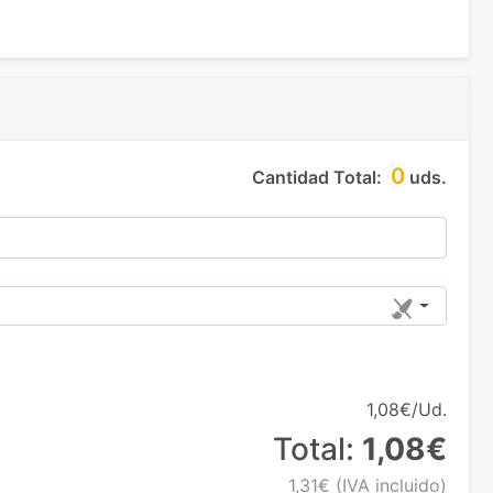
0
Cantidad Total:
uds.
1,08€/Ud.
Total:
1,08€
1,31€
(IVA incluido)