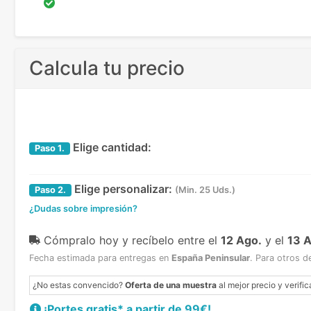
Calcula tu precio
Elige cantidad:
Paso
1.
Elige personalizar:
Paso
2.
(Min. 25 Uds.)
¿Dudas sobre impresión?
Cómpralo hoy y recíbelo
entre el
12 Ago.
y el
13 
Fecha estimada para entregas en
España Peninsular
.
Para otros d
¿No estas convencido?
Oferta de una muestra
al mejor precio y verific
¡Portes gratis* a partir de 99€!