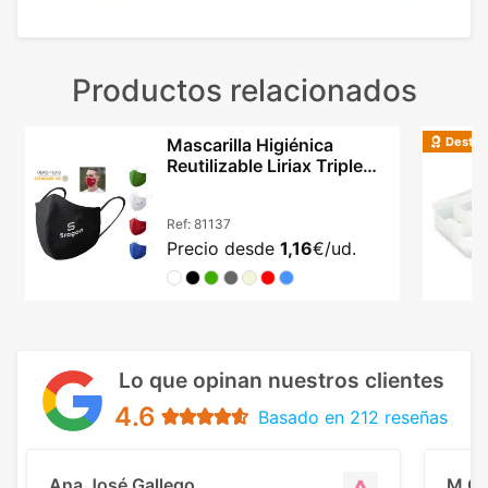
Productos relacionados
Destac
Mascarilla Higiénica
Reutilizable Liriax Triple
Capa Adulto
Ref:
81137
Precio desde
1,16
€/ud.
Lo que opinan nuestros clientes
4.6
Basado en 212 reseñas
Ana José Gallego
M C