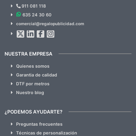
Novedades y Ofertas?
911 081 118
635 24 30 60
SUSCRÍBETE!!
comercial@regalopublicidad.com
Al suscribirte aceptas nuestras
políticas de privacidad
(No
hacemos Spam)
NUESTRA EMPRESA
Quienes somos
Garantia de calidad
DTF por metros
Nuestro blog
¿PODEMOS AYUDARTE?
Preguntas frecuentes
Técnicas de personalización