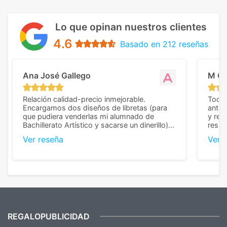
Lo que opinan nuestros clientes
4.6
Basado en 212 reseñas
Ana José Gallego
M C
Relación calidad-precio inmejorable.
Todo 
Encargamos dos diseños de libretas (para
anter
que pudiera venderlas mi alumnado de
y rep
Bachillerato Artístico y sacarse un dinerillo) y
resul
nos dieron el mejor presupuesto con
perso
Ver reseña
Ver 
diferencia, con libretas de muy buena calidad
cuand
y muy bien terminadas con la estampación
compl
en los colores pedidos. La atención al
pusie
cliente, inmejorable, respondiendo a cada
para 
duda que teníamos en el proceso. Nos
como
mandaron las miniaturas para
repet
previsualizarlas (las adjunto) y llegaron tal
todo!
cual, sin el menor problema. Totalmente
recomendables.
REGALOPUBLICIDAD
¿Quieres ver nuestras últimas