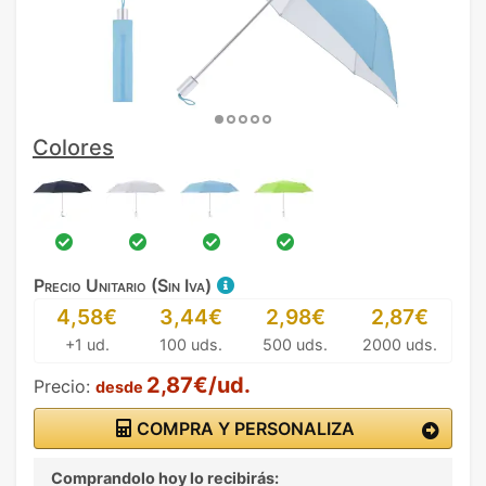
Colores
Precio Unitario (Sin Iva)
4,58€
3,44€
2,98€
2,87€
+1 ud.
100 uds.
500 uds.
2000 uds.
2,87€/ud.
Precio:
desde
COMPRA Y PERSONALIZA
Comprandolo hoy lo recibirás: