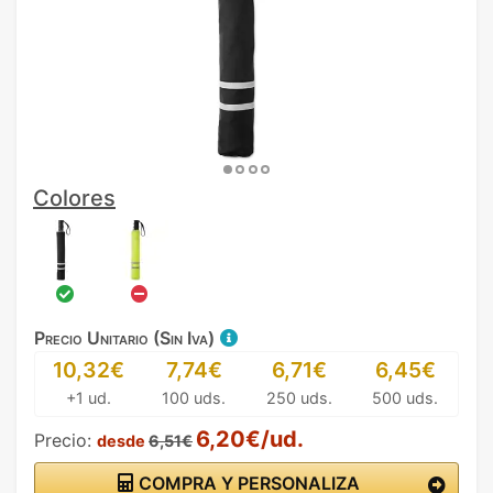
Colores
Precio Unitario (Sin Iva)
10,32€
7,74€
6,71€
6,45€
+1 ud.
100 uds.
250 uds.
500 uds.
6,20€/ud.
Precio:
desde
6,51€
COMPRA Y PERSONALIZA