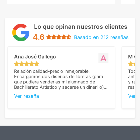
Lo que opinan nuestros clientes
4.6
Basado en 212 reseñas
Ana José Gallego
M C
Relación calidad-precio inmejorable.
Todo 
Encargamos dos diseños de libretas (para
anter
que pudiera venderlas mi alumnado de
y rep
Bachillerato Artístico y sacarse un dinerillo) y
resul
nos dieron el mejor presupuesto con
perso
Ver reseña
Ver 
diferencia, con libretas de muy buena calidad
cuand
y muy bien terminadas con la estampación
compl
en los colores pedidos. La atención al
pusie
cliente, inmejorable, respondiendo a cada
para 
duda que teníamos en el proceso. Nos
como
mandaron las miniaturas para
repet
previsualizarlas (las adjunto) y llegaron tal
todo!
cual, sin el menor problema. Totalmente