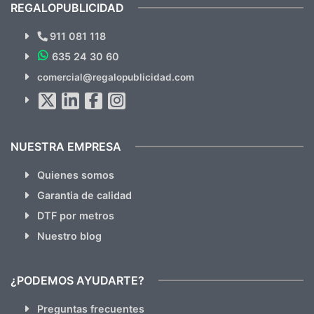
recomendables.
REGALOPUBLICIDAD
¿Quieres ver nuestras últimas
Novedades y Ofertas?
911 081 118
635 24 30 60
SUSCRÍBETE!!
comercial@regalopublicidad.com
Al suscribirte aceptas nuestras
políticas de privacidad
(No
hacemos Spam)
NUESTRA EMPRESA
Quienes somos
Garantia de calidad
DTF por metros
Nuestro blog
¿PODEMOS AYUDARTE?
Preguntas frecuentes