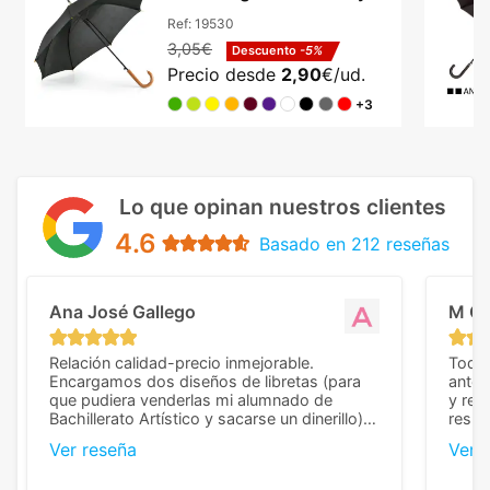
poliéster 190T
Ref:
19530
3,05€
Descuento
-5%
Precio desde
2,90
€/ud.
+3
Lo que opinan nuestros clientes
4.6
Basado en 212 reseñas
Ana José Gallego
M C
Relación calidad-precio inmejorable.
Todo 
Encargamos dos diseños de libretas (para
anter
que pudiera venderlas mi alumnado de
y rep
Bachillerato Artístico y sacarse un dinerillo) y
resul
nos dieron el mejor presupuesto con
perso
Ver reseña
Ver 
diferencia, con libretas de muy buena calidad
cuand
y muy bien terminadas con la estampación
compl