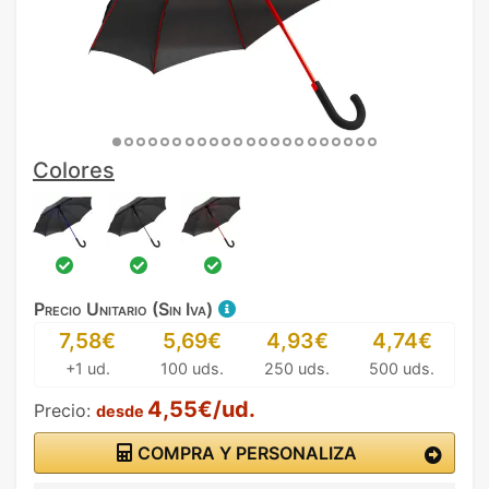
Colores
Precio Unitario (Sin Iva)
7,58€
5,69€
4,93€
4,74€
+1 ud.
100 uds.
250 uds.
500 uds.
4,55€/ud.
Precio:
desde
COMPRA Y PERSONALIZA