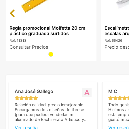
Previous
Regla promocional Molfetta 20 cm
Escalímetr
plástico graduada surtidos
escalas arq
Ref:
11318
Ref:
66426
Consultar Precios
Precio de
Ana José Gallego
M C
Relación calidad-precio inmejorable.
Todo genia
Encargamos dos diseños de libretas
Hicimos an
(para que pudiera venderlas mi
esta empr
alumnado de Bachillerato Artístico y
gustó much
sacarse un dinerillo) y nos dieron el
trato muy 
Ver reseña
Ver reseñ