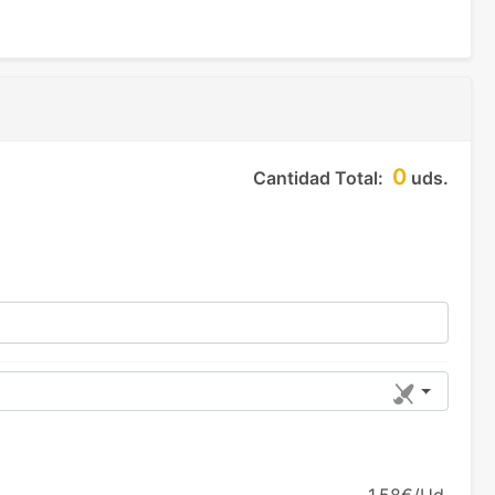
0
Cantidad Total:
uds.