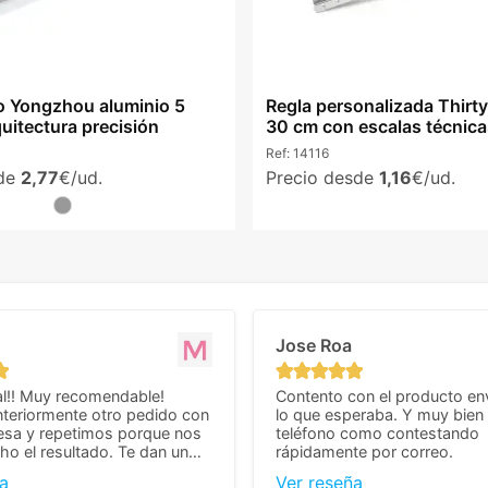
o Yongzhou aluminio 5
Regla personalizada Thirty
uitectura precisión
30 cm con escalas técnica
Ref:
14116
sde
2,77
€/ud.
Precio desde
1,16
€/ud.
Jose Roa
l!! Muy recomendable!
Contento con el producto en
teriormente otro pedido con
lo que esperaba. Y muy bien 
esa y repetimos porque nos
teléfono como contestando
o el resultado. Te dan un
rápidamente por correo.
agradable y personal, cosa
a
Ver reseña