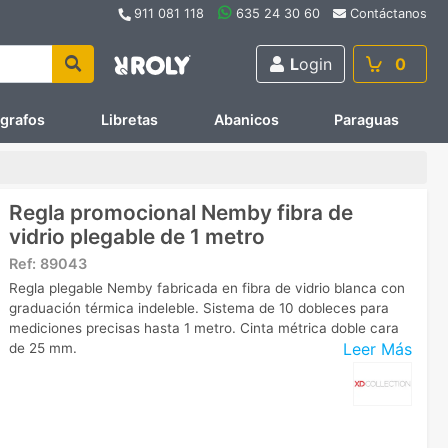
911 081 118
635 24 30 60
Contáctanos
L
ogin
0
ígrafos
Libretas
Abanicos
Paraguas
Regla promocional Nemby fibra de
vidrio plegable de 1 metro
Ref:
89043
Regla plegable Nemby fabricada en fibra de vidrio blanca con
graduación térmica indeleble. Sistema de 10 dobleces para
mediciones precisas hasta 1 metro. Cinta métrica doble cara
Leer Más
de 25 mm.