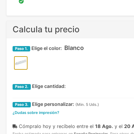
Calcula tu precio
Blanco
Elige el color:
Paso
1.
Elige cantidad:
Paso
2.
Elige personalizar:
Paso
3.
(Min. 5 Uds.)
¿Dudas sobre impresión?
Cómpralo hoy y recíbelo
entre el
18 Ago.
y el
20 
Fecha estimada para entregas en
España Peninsular
.
Para otros d