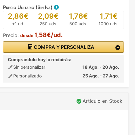
Precio Unitario (Sin Iva)
2,86€
2,09€
1,76€
1,71€
+1 ud.
250 uds.
500 uds.
1000 uds.
1,58€/ud.
Precio:
desde
COMPRA Y PERSONALIZA
Comprandolo hoy lo recibirás:
Sin personalizar
18 Ago. - 20 Ago.
Personalizado
25 Ago. - 27 Ago.
Articulo en Stock