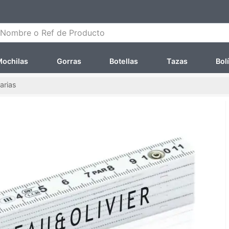
ombre o Ref de Producto
ochilas
Gorras
Botellas
Tazas
Bol
arias