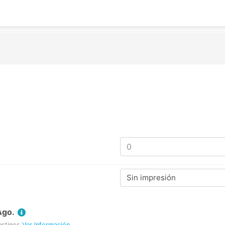
Sin impresión
Ago.
estinos
Ver Información