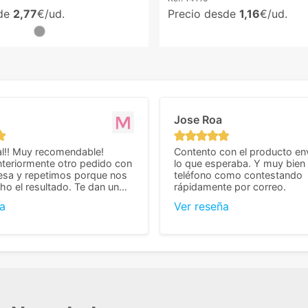
sde
2,77
€/ud.
Precio desde
1,16
€/ud.
Jose Roa
l!! Muy recomendable!
Contento con el producto en
teriormente otro pedido con
lo que esperaba. Y muy bien 
esa y repetimos porque nos
teléfono como contestando
o el resultado. Te dan un
rápidamente por correo.
agradable y personal, cosa
a
Ver reseña
cho cuando se trata
s algo complicados de
También nos pusieron muchas
 desde el inicio para
el pedido fuera de España,
tros pedíamos. Volveremos
con ellos seguro! Muchas
r todo! ☺️