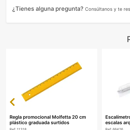
¿Tienes alguna pregunta?
Consúltanos y te r
Previous
Regla promocional Molfetta 20 cm
Escalímetr
plástico graduada surtidos
escalas arq
Ref:
11318
Ref:
66426