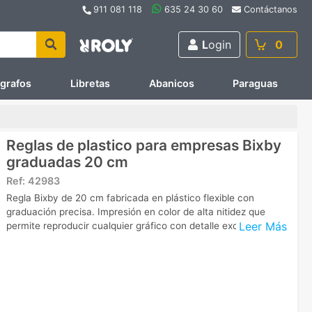
911 081 118
635 24 30 60
Contáctanos
L
ogin
0
ígrafos
Libretas
Abanicos
Paraguas
Reglas de plastico para empresas Bixby
graduadas 20 cm
Ref:
42983
Regla Bixby de 20 cm fabricada en plástico flexible con
graduación precisa. Impresión en color de alta nitidez que
Leer Más
permite reproducir cualquier gráfico con detalle excepcional.