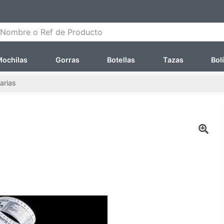
ombre o Ref de Producto
ochilas
Gorras
Botellas
Tazas
Bol
arias