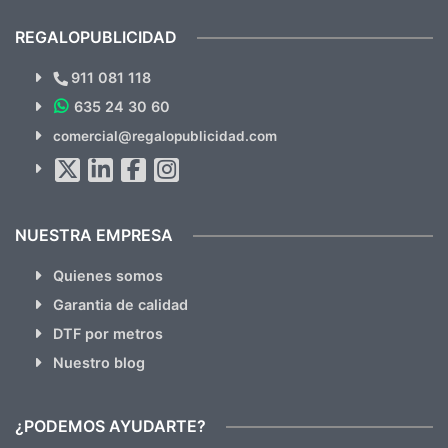
cual, sin el menor problema. Totalmente
recomendables.
REGALOPUBLICIDAD
¿Quieres ver nuestras últimas
Novedades y Ofertas?
911 081 118
635 24 30 60
SUSCRÍBETE!!
comercial@regalopublicidad.com
Al suscribirte aceptas nuestras
políticas de privacidad
(No
hacemos Spam)
NUESTRA EMPRESA
Quienes somos
Garantia de calidad
DTF por metros
Nuestro blog
¿PODEMOS AYUDARTE?