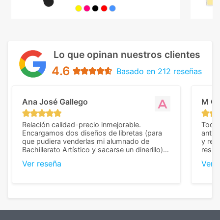
Lo que opinan nuestros clientes
4.6
Basado en 212 reseñas
Ana José Gallego
M C
Relación calidad-precio inmejorable.
Todo 
Encargamos dos diseños de libretas (para
anter
que pudiera venderlas mi alumnado de
y rep
Bachillerato Artístico y sacarse un dinerillo) y
resul
nos dieron el mejor presupuesto con
perso
Ver reseña
Ver 
diferencia, con libretas de muy buena calidad
cuand
y muy bien terminadas con la estampación
compl
en los colores pedidos. La atención al
pusie
cliente, inmejorable, respondiendo a cada
para 
duda que teníamos en el proceso. Nos
como
mandaron las miniaturas para
repet
previsualizarlas (las adjunto) y llegaron tal
todo!