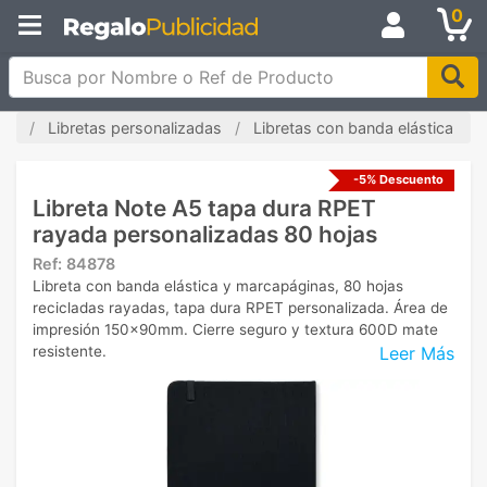
0
Busca por Nombre o Ref de Producto
cio
Libretas personalizadas
Libretas con banda elástica
-5% Descuento
Libreta Note A5 tapa dura RPET
rayada personalizadas 80 hojas
Ref:
84878
Libreta con banda elástica y marcapáginas, 80 hojas
recicladas rayadas, tapa dura RPET personalizada. Área de
impresión 150x90mm. Cierre seguro y textura 600D mate
Leer Más
resistente.