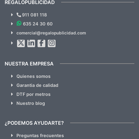
REGALOPUBLICIDAD
¿Quieres ver nuestras últimas
Novedades y Ofertas?
911 081 118
635 24 30 60
SUSCRÍBETE!!
comercial@regalopublicidad.com
Al suscribirte aceptas nuestras
políticas de privacidad
(No
hacemos Spam)
NUESTRA EMPRESA
Quienes somos
Garantia de calidad
DTF por metros
Nuestro blog
¿PODEMOS AYUDARTE?
Preguntas frecuentes