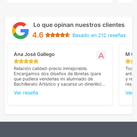
Lo que opinan nuestros clientes
4.6
Basado en 212 reseñas
Ana José Gallego
M C
Relación calidad-precio inmejorable.
Todo 
Encargamos dos diseños de libretas (para
anter
que pudiera venderlas mi alumnado de
y rep
Bachillerato Artístico y sacarse un dinerillo) y
resul
nos dieron el mejor presupuesto con
perso
Ver reseña
Ver 
diferencia, con libretas de muy buena calidad
cuand
y muy bien terminadas con la estampación
compl
en los colores pedidos. La atención al
pusie
cliente, inmejorable, respondiendo a cada
para 
duda que teníamos en el proceso. Nos
como
mandaron las miniaturas para
repet
previsualizarlas (las adjunto) y llegaron tal
todo!
cual, sin el menor problema. Totalmente
recomendables.