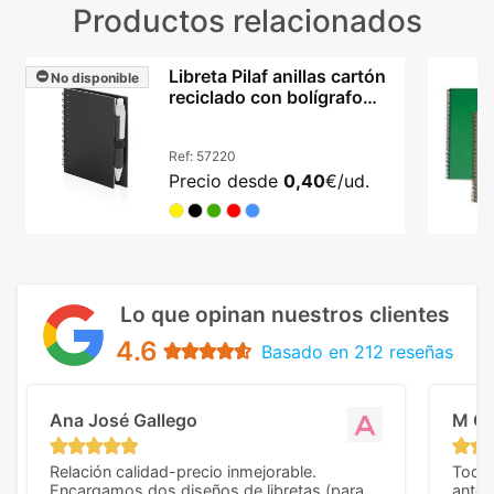
Productos relacionados
Libreta Pilaf anillas cartón
No disponible
reciclado con bolígrafo
incluido
Ref:
57220
Precio desde
0,40
€/ud.
Lo que opinan nuestros clientes
4.6
Basado en 212 reseñas
Ana José Gallego
M C
Relación calidad-precio inmejorable.
Todo 
Encargamos dos diseños de libretas (para
anter