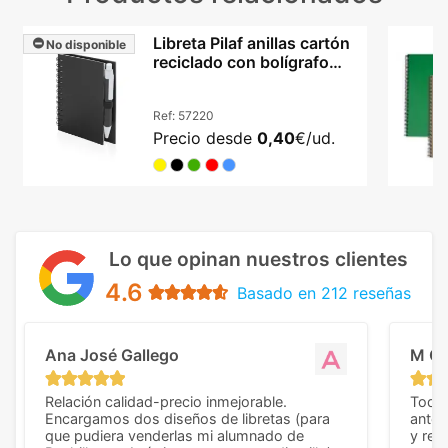
Libreta Pilaf anillas cartón
No disponible
reciclado con bolígrafo
incluido
Ref:
57220
Precio desde
0,40
€/ud.
Lo que opinan nuestros clientes
4.6
Basado en 212 reseñas
Ana José Gallego
M C
Relación calidad-precio inmejorable.
Todo 
Encargamos dos diseños de libretas (para
anter
que pudiera venderlas mi alumnado de
y rep