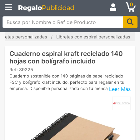
0
Busca por Nombre o Ref de Producto
ibretas personalizadas
Libretas con espiral personalizadas
Cuaderno espiral kraft reciclado 140
hojas con bolígrafo incluido
Ref:
89225
Cuaderno sostenible con 140 páginas de papel reciclado
FSC y bolígrafo kraft incluido, perfecto para regalar en tu
Leer Más
empresa. Disponible personalizado con tu mensaje en tapa.