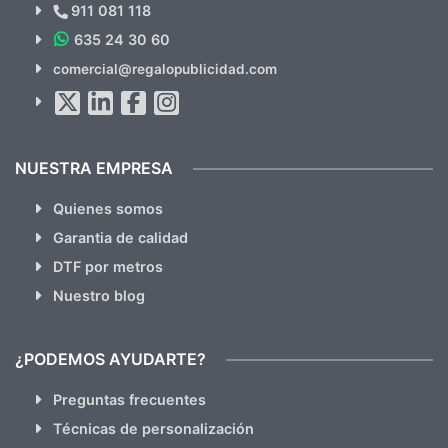
Novedades y Ofertas?
911 081 118
635 24 30 60
SUSCRÍBETE!!
comercial@regalopublicidad.com
Al suscribirte aceptas nuestras
políticas de privacidad
(No
hacemos Spam)
NUESTRA EMPRESA
Quienes somos
Garantia de calidad
DTF por metros
Nuestro blog
¿PODEMOS AYUDARTE?
Preguntas frecuentes
Técnicas de personalización