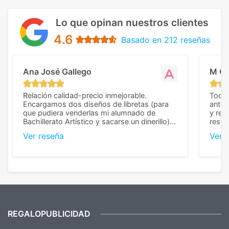
Lo que opinan nuestros clientes
4.6
Basado en 212 reseñas
Ana José Gallego
M C
Relación calidad-precio inmejorable.
Todo 
Encargamos dos diseños de libretas (para
anter
que pudiera venderlas mi alumnado de
y rep
Bachillerato Artístico y sacarse un dinerillo) y
resul
nos dieron el mejor presupuesto con
perso
Ver reseña
Ver 
diferencia, con libretas de muy buena calidad
cuand
y muy bien terminadas con la estampación
compl
en los colores pedidos. La atención al
pusie
cliente, inmejorable, respondiendo a cada
para 
duda que teníamos en el proceso. Nos
como
mandaron las miniaturas para
repet
previsualizarlas (las adjunto) y llegaron tal
todo!
cual, sin el menor problema. Totalmente
recomendables.
REGALOPUBLICIDAD
¿Quieres ver nuestras últimas