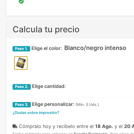
Calcula tu precio
Blanco/negro intenso
Elige el color:
Paso
1.
Elige cantidad:
Paso
2.
Elige personalizar:
Paso
3.
(Min. 5 Uds.)
¿Dudas sobre impresión?
Cómpralo hoy y recíbelo
entre el
18 Ago.
y el
20 
Fecha estimada para entregas en
España Peninsular
.
Para otros d