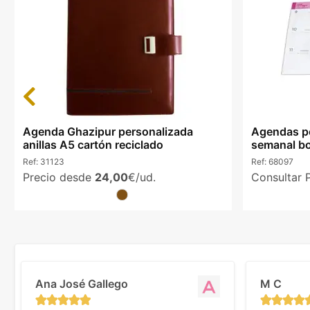
Previous
Agenda Ghazipur personalizada
Agendas p
anillas A5 cartón reciclado
semanal bo
Ref:
31123
Ref:
68097
Precio desde
24,00
€/ud.
Consultar 
Ana José Gallego
M C