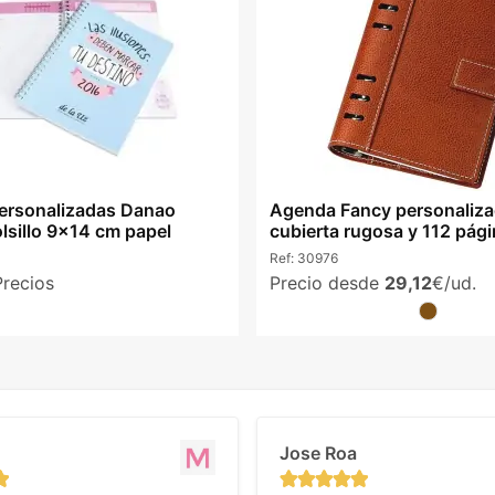
ersonalizadas Danao
Agenda Fancy personaliza
lsillo 9x14 cm papel
cubierta rugosa y 112 pág
Ref:
30976
Precios
Precio desde
29,12
€/ud.
Jose Roa