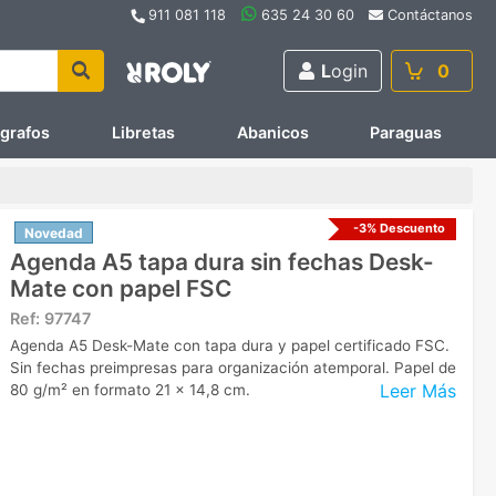
911 081 118
635 24 30 60
Contáctanos
L
ogin
0
ígrafos
Libretas
Abanicos
Paraguas
-3% Descuento
Novedad
Agenda A5 tapa dura sin fechas Desk-
Mate con papel FSC
Ref:
97747
Agenda A5 Desk-Mate con tapa dura y papel certificado FSC.
Sin fechas preimpresas para organización atemporal. Papel de
Leer Más
80 g/m² en formato 21 x 14,8 cm.