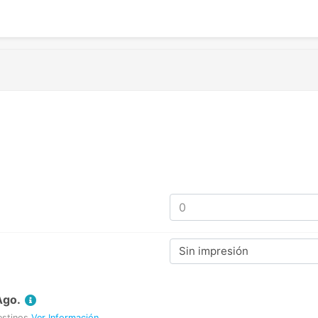
Sin impresión
Ago.
estinos
Ver Información