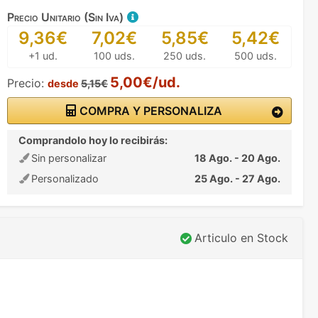
Precio Unitario (Sin Iva)
9,36€
7,02€
5,85€
5,42€
+1 ud.
100 uds.
250 uds.
500 uds.
5,00€/ud.
Precio:
desde
5,15€
COMPRA Y PERSONALIZA
Comprandolo hoy lo recibirás:
Sin personalizar
18 Ago. - 20 Ago.
Personalizado
25 Ago. - 27 Ago.
Articulo en Stock