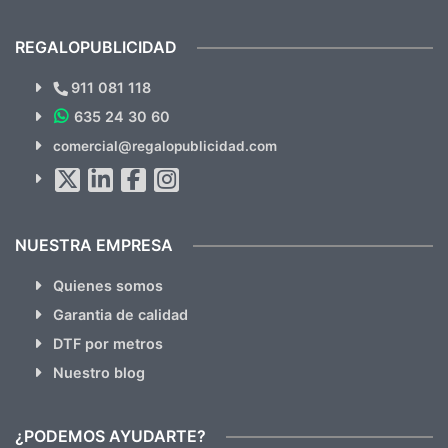
previsualizarlas (las adjunto) y llegaron tal
todo!
cual, sin el menor problema. Totalmente
recomendables.
REGALOPUBLICIDAD
¿Quieres ver nuestras últimas
Novedades y Ofertas?
911 081 118
635 24 30 60
SUSCRÍBETE!!
comercial@regalopublicidad.com
Al suscribirte aceptas nuestras
políticas de privacidad
(No
hacemos Spam)
NUESTRA EMPRESA
Quienes somos
Garantia de calidad
DTF por metros
Nuestro blog
¿PODEMOS AYUDARTE?