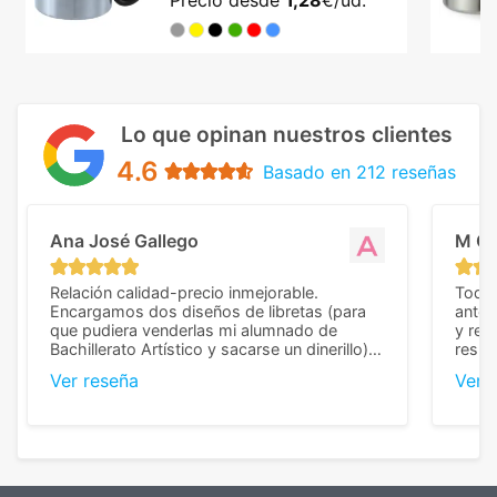
Precio desde
1,28
€/ud.
Lo que opinan nuestros clientes
4.6
Basado en 212 reseñas
Ana José Gallego
M C
Relación calidad-precio inmejorable.
Todo 
Encargamos dos diseños de libretas (para
anter
que pudiera venderlas mi alumnado de
y rep
Bachillerato Artístico y sacarse un dinerillo) y
resul
nos dieron el mejor presupuesto con
perso
Ver reseña
Ver 
diferencia, con libretas de muy buena calidad
cuand
y muy bien terminadas con la estampación
compl
en los colores pedidos. La atención al
pusie
cliente, inmejorable, respondiendo a cada
para 
duda que teníamos en el proceso. Nos
como
mandaron las miniaturas para
repet