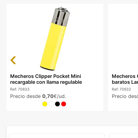
Previous
Mecheros Clipper Pocket Mini
Mecheros C
recargable con llama regulable
baratos La
Ref:
70633
Ref:
70632
Precio desde
0,70
€/ud.
Precio de