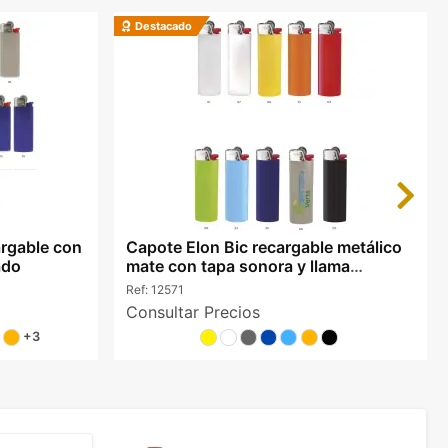
Destacado
Next
argable con
Capote Elon Bic recargable metálico
ado
mate con tapa sonora y llama
regulable
Ref:
12571
Consultar Precios
+3