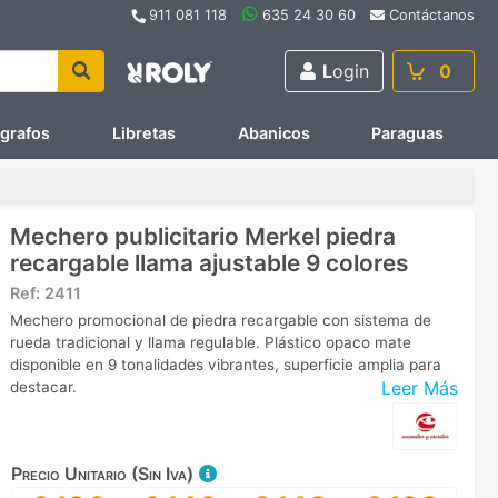
911 081 118
635 24 30 60
Contáctanos
L
ogin
0
ígrafos
Libretas
Abanicos
Paraguas
Mechero publicitario Merkel piedra
recargable llama ajustable 9 colores
Ref:
2411
Mechero promocional de piedra recargable con sistema de
rueda tradicional y llama regulable. Plástico opaco mate
disponible en 9 tonalidades vibrantes, superficie amplia para
Leer Más
destacar.
Precio Unitario (Sin Iva)