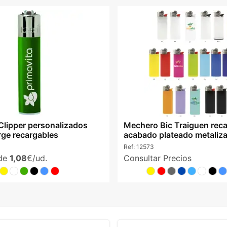
lipper personalizados
Mechero Bic Traiguen rec
rge recargables
acabado plateado metaliz
Ref:
12573
sde
1,08
€/ud.
Consultar Precios