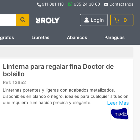
911 081 118
635 24 30 60
Contáctanos
L
ogin
0
ígrafos
Libretas
Abanicos
Paraguas
Linterna para regalar fina Doctor de
bolsillo
Ref:
13652
Linternas potentes y ligeras con acabados metalizados,
disponibles en blanco o negro, ideales para cualquier situación
Leer Más
que requiera iluminación precisa y elegante.