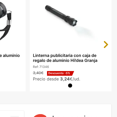
Next
e aluminio
Linterna publicitaria con caja de
regalo de aluminio Hi!dea Granja
Ref:
71346
3,40€
Descuento
-5%
Precio desde
3,24
€/ud.