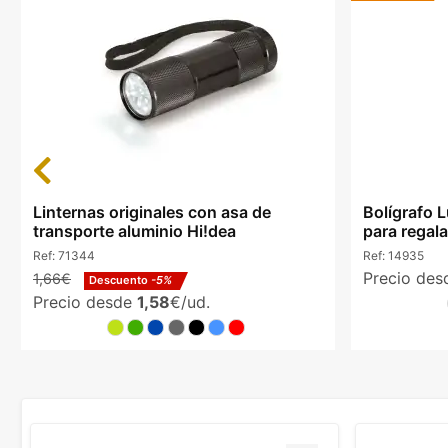
Previous
Linternas originales con asa de
Bolígrafo L
transporte aluminio Hi!dea
para regala
Ref:
71344
Ref:
14935
Precio de
1,66€
Descuento
-5%
Precio desde
1,58
€/ud.