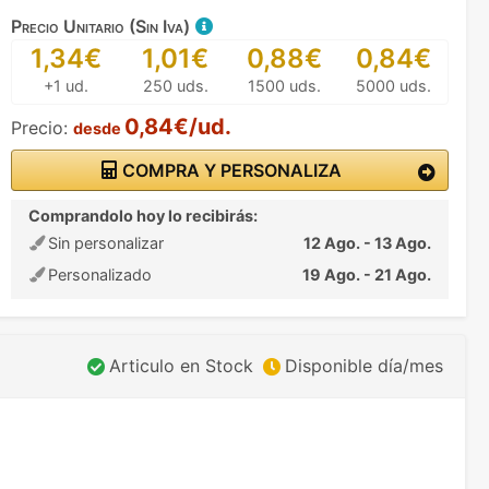
Precio Unitario (Sin Iva)
1,34€
1,01€
0,88€
0,84€
+1 ud.
250 uds.
1500 uds.
5000 uds.
0,84€/ud.
Precio:
desde
COMPRA Y PERSONALIZA
Comprandolo hoy lo recibirás:
Sin personalizar
12 Ago. - 13 Ago.
Personalizado
19 Ago. - 21 Ago.
Articulo en Stock
Disponible día/mes