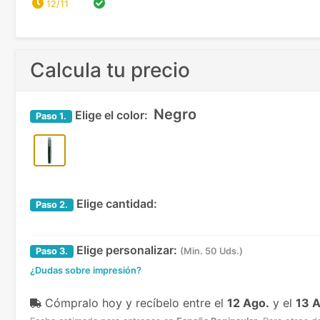
12/11
Calcula tu precio
Negro
Elige el color:
Paso
1.
Elige cantidad:
Paso
2.
Elige personalizar:
Paso
3.
(Min. 50 Uds.)
¿Dudas sobre impresión?
Cómpralo hoy y recíbelo
entre el
12 Ago.
y el
13 