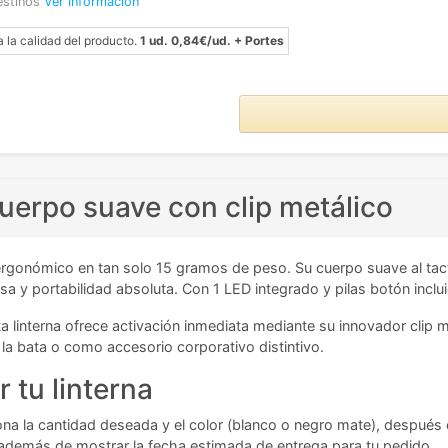
estinos
Ver Información
a la calidad del producto.
1 ud. 0,84€/ud. + Portes
cuerpo suave con clip metálico
gonómico en tan solo 15 gramos de peso. Su cuerpo suave al tacto 
isa y portabilidad absoluta. Con 1 LED integrado y pilas botón inclu
a linterna ofrece activación inmediata mediante su innovador clip
e la bata o como accesorio corporativo distintivo.
 tu linterna
ciona la cantidad deseada y el color (blanco o negro mate), después 
al, además de mostrar la fecha estimada de entrega para tu pedido.