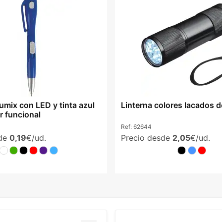
umix con LED y tinta azul
Linterna colores lacados d
r funcional
Ref:
62644
sde
0,19
€/ud.
Precio desde
2,05
€/ud.