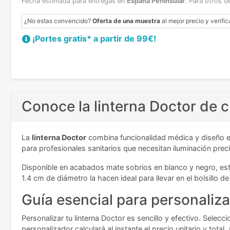
Fecha estimada para entregas en
España Peninsular
.
Para otros d
¿No estas convencido?
Oferta de una muestra
al mejor precio y verific
¡Portes gratis* a partir de 99€!
Conoce la linterna Doctor de 
La
linterna Doctor
combina funcionalidad médica y diseño er
para profesionales sanitarios que necesitan iluminación prec
Disponible en acabados mate sobrios en blanco y negro, est
1.4 cm de diámetro la hacen ideal para llevar en el bolsillo d
Guía esencial para personalizar
Personalizar tu linterna Doctor es sencillo y efectivo. Selec
personalizador calculará al instante el precio unitario y tot