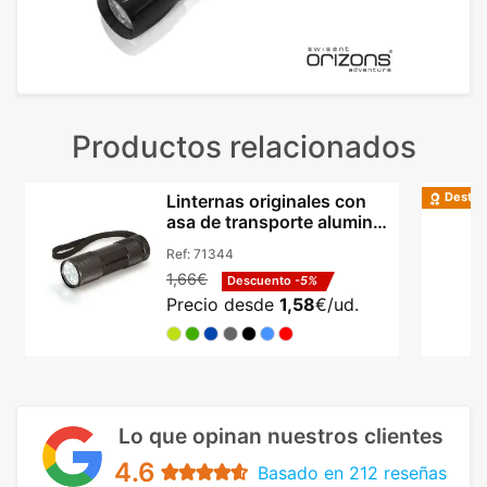
Productos relacionados
Destac
Linternas originales con
asa de transporte aluminio
Hi!dea
Ref:
71344
1,66€
Descuento
-5%
Precio desde
1,58
€/ud.
Lo que opinan nuestros clientes
4.6
Basado en 212 reseñas