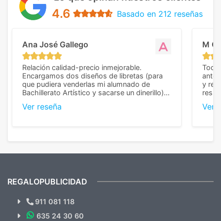
4.6
Basado en 212 reseñas
Ana José Gallego
M C
Relación calidad-precio inmejorable.
Todo 
Encargamos dos diseños de libretas (para
anter
que pudiera venderlas mi alumnado de
y rep
Bachillerato Artístico y sacarse un dinerillo) y
resul
nos dieron el mejor presupuesto con
perso
Ver reseña
Ver 
diferencia, con libretas de muy buena calidad
cuand
y muy bien terminadas con la estampación
compl
en los colores pedidos. La atención al
pusie
cliente, inmejorable, respondiendo a cada
para 
duda que teníamos en el proceso. Nos
como
mandaron las miniaturas para
repet
previsualizarlas (las adjunto) y llegaron tal
todo!
cual, sin el menor problema. Totalmente
recomendables.
REGALOPUBLICIDAD
¿Quieres ver nuestras últimas
Novedades y Ofertas?
911 081 118
635 24 30 60