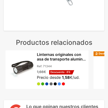
Productos relacionados
Destac
Linternas originales con
asa de transporte aluminio
Hi!dea
Ref:
71344
1,66€
Descuento
-5%
Precio desde
1,58
€/ud.
Lo que opinan nuestros clientes