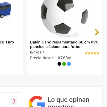
Next
co Tirro
Balón Caño reglamentario 68 cm PVC
paneles clásicos para fútbol
Ref:
62817
Precio desde
1,97
€/ud.
Lo que opinan
nuestros