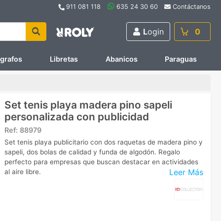
911 081 118
635 24 30 60
Contáctanos
L
ogin
0
ígrafos
Libretas
Abanicos
Paraguas
Set tenis playa madera pino sapeli
personalizada con publicidad
Ref:
88979
Set tenis playa publicitario con dos raquetas de madera pino y
sapeli, dos bolas de calidad y funda de algodón. Regalo
perfecto para empresas que buscan destacar en actividades
Leer Más
al aire libre.