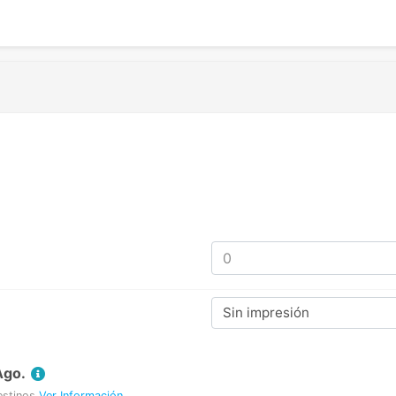
Sin impresión
Ago.
estinos
Ver Información