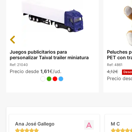
Previous
Juegos publicitarios para
Peluches p
personalizar Taival trailer miniatura
PET con tr
Ref:
21040
Ref:
4861
Precio desde
1,61
€/ud.
4,12€
Desc
Precio de
Ana José Gallego
M C