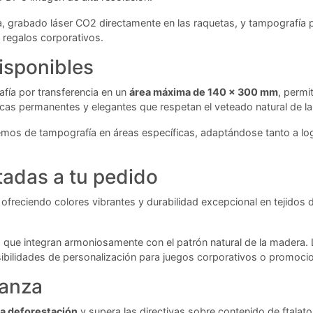
nda, grabado láser CO2 directamente en las raquetas, y tampografí
 regalos corporativos.
isponibles
fía por transferencia en un
área máxima de 140 x 300 mm
, permi
as permanentes y elegantes que respetan el veteado natural de l
emos de tampografía en áreas específicas, adaptándose tanto a l
tadas a tu pedido
a, ofreciendo colores vibrantes y durabilidad excepcional en tejidos
s que integran armoniosamente con el patrón natural de la madera
sibilidades de personalización para juegos corporativos o promocio
ianza
a deforestación
y supera las directivas sobre contenido de ftalato