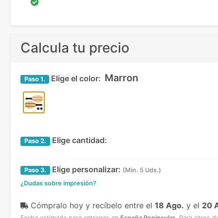
Calcula tu precio
Marron
Elige el color:
Paso
1.
Elige cantidad:
Paso
2.
Elige personalizar:
Paso
3.
(Min. 5 Uds.)
¿Dudas sobre impresión?
Cómpralo hoy y recíbelo
entre el
18 Ago.
y el
20 
Fecha estimada para entregas en
España Peninsular
.
Para otros d