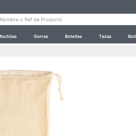
ombre o Ref de Producto
ochilas
Gorras
Botellas
Tazas
Bol