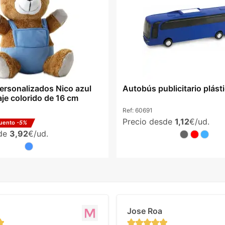
ersonalizados Nico azul
Autobús publicitario plásti
aje colorido de 16 cm
Ref:
60691
Precio desde
1,12
€/ud.
uento
-5%
sde
3,92
€/ud.
Jose Roa