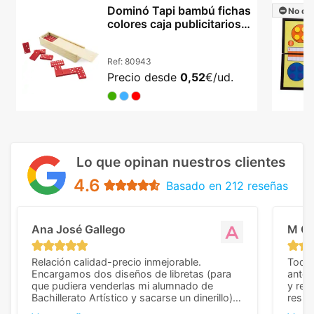
Dominó Tapi bambú fichas
No dis
colores caja publicitarios
juego
Ref:
80943
Precio desde
0,52
€/ud.
Lo que opinan nuestros clientes
4.6
Basado en 212 reseñas
Ana José Gallego
M C
Relación calidad-precio inmejorable.
Todo 
Encargamos dos diseños de libretas (para
anter
que pudiera venderlas mi alumnado de
y rep
Bachillerato Artístico y sacarse un dinerillo) y
resul
nos dieron el mejor presupuesto con
perso