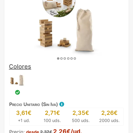
Colores
Precio Unitario (Sin Iva)
3,61€
2,71€
2,35€
2,26€
+1 ud.
100 uds.
500 uds.
2000 uds.
2,26€/ud.
Precio:
desde
2,37€