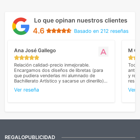
Lo que opinan nuestros clientes
4.6
Basado en 212 reseñas
Ana José Gallego
M C
Relación calidad-precio inmejorable.
Todo 
Encargamos dos diseños de libretas (para
anter
que pudiera venderlas mi alumnado de
y rep
Bachillerato Artístico y sacarse un dinerillo) y
resul
nos dieron el mejor presupuesto con
perso
Ver reseña
Ver 
diferencia, con libretas de muy buena calidad
cuand
y muy bien terminadas con la estampación
compl
en los colores pedidos. La atención al
pusie
cliente, inmejorable, respondiendo a cada
para 
duda que teníamos en el proceso. Nos
como
mandaron las miniaturas para
repet
previsualizarlas (las adjunto) y llegaron tal
todo!
cual, sin el menor problema. Totalmente
recomendables.
REGALOPUBLICIDAD
¿Quieres ver nuestras últimas