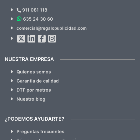
Novedades y Ofertas?
911 081 118
635 24 30 60
SUSCRÍBETE!!
comercial@regalopublicidad.com
Al suscribirte aceptas nuestras
políticas de privacidad
(No
hacemos Spam)
NUESTRA EMPRESA
Quienes somos
Garantia de calidad
DTF por metros
Nuestro blog
¿PODEMOS AYUDARTE?
Preguntas frecuentes