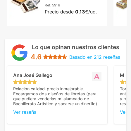
Ref:
5916
Precio desde
0,13
€/ud.
Lo que opinan nuestros clientes
4.6
Basado en 212 reseñas
Ana José Gallego
M C
Relación calidad-precio inmejorable.
Todo 
Encargamos dos diseños de libretas (para
anter
que pudiera venderlas mi alumnado de
y rep
Bachillerato Artístico y sacarse un dinerillo) y
resul
nos dieron el mejor presupuesto con
perso
Ver reseña
Ver 
diferencia, con libretas de muy buena calidad
cuand
y muy bien terminadas con la estampación
compl
en los colores pedidos. La atención al
pusie
cliente, inmejorable, respondiendo a cada
para 