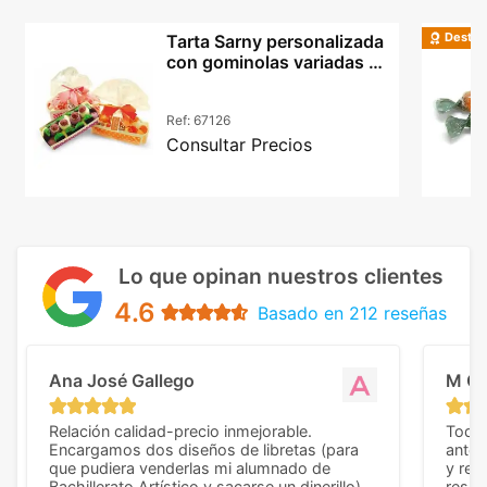
Destac
Tarta Sarny personalizada
con gominolas variadas y
chucherías
Ref:
67126
Consultar Precios
Lo que opinan nuestros clientes
4.6
Basado en 212 reseñas
Ana José Gallego
M C
Relación calidad-precio inmejorable.
Todo 
Encargamos dos diseños de libretas (para
anter
que pudiera venderlas mi alumnado de
y rep
Bachillerato Artístico y sacarse un dinerillo) y
resul