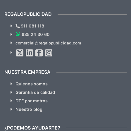
previsualizarlas (las adjunto) y llegaron tal
todo!
cual, sin el menor problema. Totalmente
recomendables.
REGALOPUBLICIDAD
¿Quieres ver nuestras últimas
Novedades y Ofertas?
911 081 118
635 24 30 60
SUSCRÍBETE!!
comercial@regalopublicidad.com
Al suscribirte aceptas nuestras
políticas de privacidad
(No
hacemos Spam)
NUESTRA EMPRESA
Quienes somos
Garantia de calidad
DTF por metros
Nuestro blog
¿PODEMOS AYUDARTE?