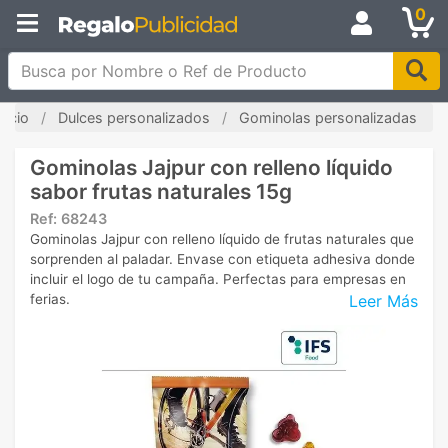
0
Busca por Nombre o Ref de Producto
nicio
Dulces personalizados
Gominolas personalizadas
Gominolas Jajpur con relleno líquido
sabor frutas naturales 15g
Ref:
68243
Gominolas Jajpur con relleno líquido de frutas naturales que
sorprenden al paladar. Envase con etiqueta adhesiva donde
incluir el logo de tu campaña. Perfectas para empresas en
Leer Más
ferias.