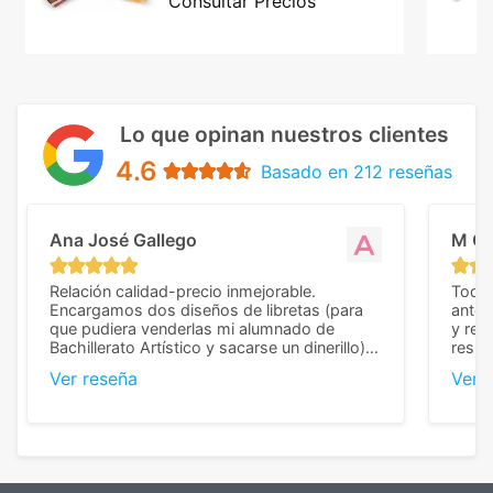
Consultar Precios
Lo que opinan nuestros clientes
4.6
Basado en 212 reseñas
Ana José Gallego
M C
Relación calidad-precio inmejorable.
Todo 
Encargamos dos diseños de libretas (para
anter
que pudiera venderlas mi alumnado de
y rep
Bachillerato Artístico y sacarse un dinerillo) y
resul
nos dieron el mejor presupuesto con
perso
Ver reseña
Ver 
diferencia, con libretas de muy buena calidad
cuand
y muy bien terminadas con la estampación
compl
en los colores pedidos. La atención al
pusie
cliente, inmejorable, respondiendo a cada
para 
duda que teníamos en el proceso. Nos
como
mandaron las miniaturas para
repet