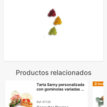
Productos relacionados
Destac
Tarta Sarny personalizada
con gominolas variadas y
chucherías
Ref:
67126