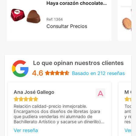
Haya corazón chocolate
belga 33% cacao
Ref:
1364
Consultar Precios
Lo que opinan nuestros clientes
4.6
Basado en 212 reseñas
Ana José Gallego
M C
Relación calidad-precio inmejorable.
Todo 
Encargamos dos diseños de libretas (para
anter
que pudiera venderlas mi alumnado de
y rep
Bachillerato Artístico y sacarse un dinerillo) y
resul
nos dieron el mejor presupuesto con
perso
Ver reseña
Ver 
diferencia, con libretas de muy buena calidad
cuand