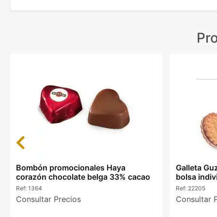
Pr
Previous
Bombón promocionales Haya
Galleta Gu
corazón chocolate belga 33% cacao
bolsa indiv
Ref:
1364
Ref:
22205
Consultar Precios
Consultar 