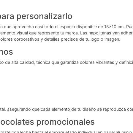
ara personalizarlo
ión que aprovecha casi todo el espacio disponible de 15x10 cm. P
lemento visual que represente tu marca. Las napolitanas van adheri
colores corporativos y detalles precisos de tu logo o imagen.
amos
 de alta calidad, técnica que garantiza colores vibrantes y definic
stal, asegurando que cada elemento de tu diseño se reproduzca con
hocolates promocionales
olate con leche hasta el empaquetado individual en papel aluminio