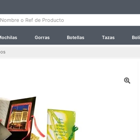
ombre o Ref de Producto
ochilas
Gorras
Botellas
Tazas
Bol
dos