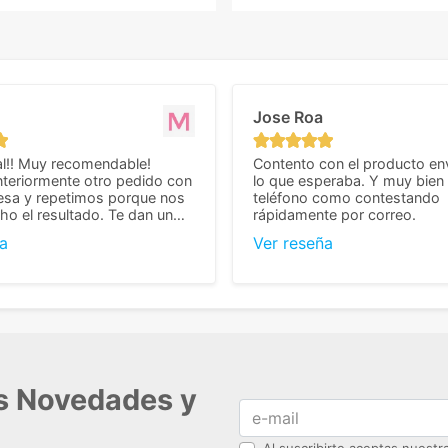
Jose Roa
l!! Muy recomendable!
Contento con el producto en
teriormente otro pedido con
lo que esperaba. Y muy bien 
esa y repetimos porque nos
teléfono como contestando
o el resultado. Te dan un
rápidamente por correo.
agradable y personal, cosa
a
Ver reseña
cho cuando se trata
s algo complicados de
También nos pusieron muchas
 desde el inicio para
el pedido fuera de España,
tros pedíamos. Volveremos
con ellos seguro! Muchas
r todo! ☺️
as Novedades y