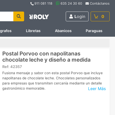
911 081 118
635 24 30 60
Contáctanos
L
ogin
0
ígrafos
Libretas
Abanicos
Paraguas
Postal Porvoo con napolitanas
chocolate leche y diseño a medida
Ref:
42357
Fusiona mensaje y sabor con esta postal Porvoo que incluye
napolitanas de chocolate leche. Chocolates personalizados
para empresas que transmiten cercanía mediante un detalle
Leer Más
gastronómico memorable.