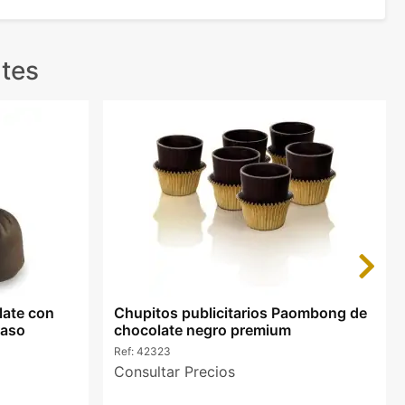
tes
Next
late con
Chupitos publicitarios Paombong de
raso
chocolate negro premium
Ref:
42323
Consultar Precios