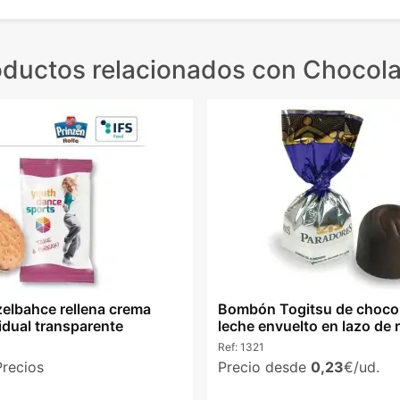
oductos relacionados
con Chocola
zelbahce rellena crema
Bombón Togitsu de choco
idual transparente
leche envuelto en lazo de 
Ref:
1321
Precios
Precio desde
0,23
€/ud.