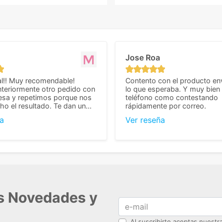
Jose Roa
l!! Muy recomendable!
Contento con el producto en
teriormente otro pedido con
lo que esperaba. Y muy bien 
esa y repetimos porque nos
teléfono como contestando
o el resultado. Te dan un
rápidamente por correo.
agradable y personal, cosa
a
Ver reseña
cho cuando se trata
s algo complicados de
También nos pusieron muchas
 desde el inicio para
el pedido fuera de España,
tros pedíamos. Volveremos
con ellos seguro! Muchas
r todo! ☺️
as Novedades y
Al suscribirte aceptas nuest