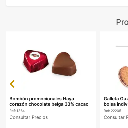
Pr
Previous
Bombón promocionales Haya
Galleta Gu
corazón chocolate belga 33% cacao
bolsa indiv
Ref:
1364
Ref:
22205
Consultar Precios
Consultar 