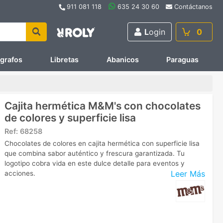
911 081 118
635 24 30 60
Contáctanos
L
ogin
0
ígrafos
Libretas
Abanicos
Paraguas
Cajita hermética M&M's con chocolates
de colores y superficie lisa
Ref:
68258
Chocolates de colores en cajita hermética con superficie lisa
que combina sabor auténtico y frescura garantizada. Tu
logotipo cobra vida en este dulce detalle para eventos y
Leer Más
acciones.