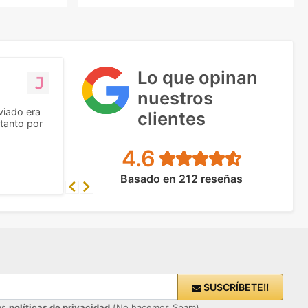
Lo que opinan
nuestros
viado era
clientes
tanto por
4.6
Basado en 212 reseñas
Previous
Next
SUSCRÍBETE!!
ras
políticas de privacidad
(No hacemos Spam)