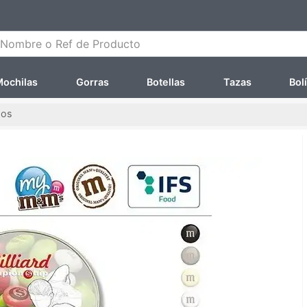
ombre o Ref de Producto
ochilas
Gorras
Botellas
Tazas
Bol
dos