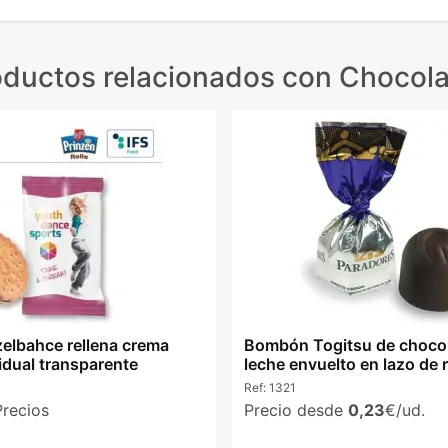
oductos relacionados
con Chocola
zelbahce rellena crema
Bombón Togitsu de choco
idual transparente
leche envuelto en lazo de 
Ref:
1321
Precios
Precio desde
0,23
€/ud.