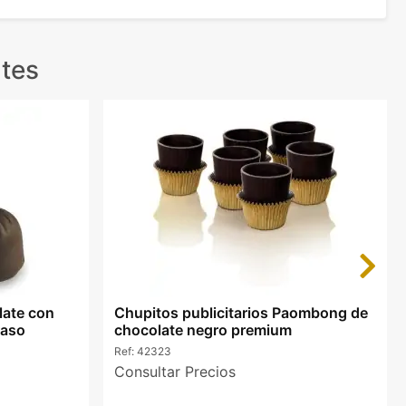
tes
Next
late con
Chupitos publicitarios Paombong de
raso
chocolate negro premium
Ref:
42323
Consultar Precios