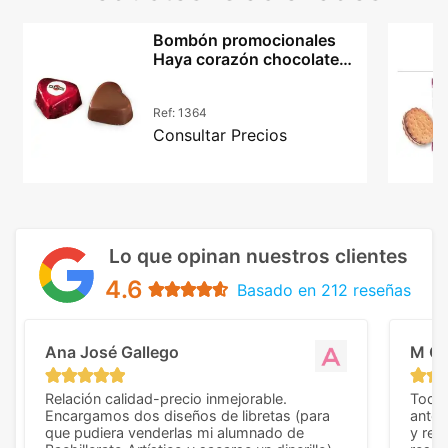
Bombón promocionales
Haya corazón chocolate
belga 33% cacao
Ref:
1364
Consultar Precios
Lo que opinan nuestros clientes
4.6
Basado en 212 reseñas
Ana José Gallego
M C
Relación calidad-precio inmejorable.
Todo 
Encargamos dos diseños de libretas (para
anter
que pudiera venderlas mi alumnado de
y rep