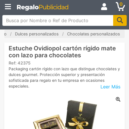
0
Busca por Nombre o Ref de Producto
icio
Dulces personalizados
Chocolates personalizados
Estuche Ovidiopol cartón rígido mate
con lazo para chocolates
Ref:
42375
Packaging cartón rígido con lazo que distingue chocolates y
dulces gourmet. Protección superior y presentación
sofisticada para regalo en tu empresa en ocasiones
Leer Más
especiales.