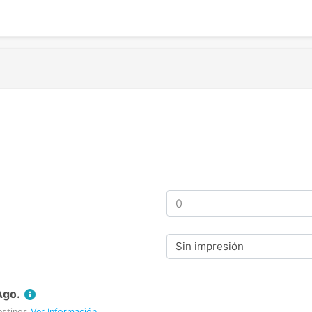
Sin impresión
Ago.
estinos
Ver Información