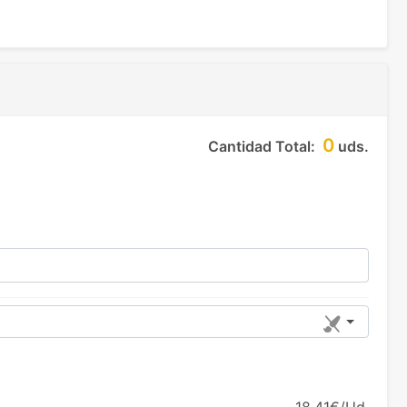
0
Cantidad Total:
uds.