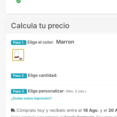
Calcula tu precio
Marron
Elige el color:
Paso
1.
Elige cantidad:
Paso
2.
Elige personalizar:
Paso
3.
(Min. 5 Uds.)
¿Dudas sobre impresión?
Cómpralo hoy y recíbelo
entre el
18 Ago.
y el
20 
Fecha estimada para entregas en
España Peninsular
.
Para otros d