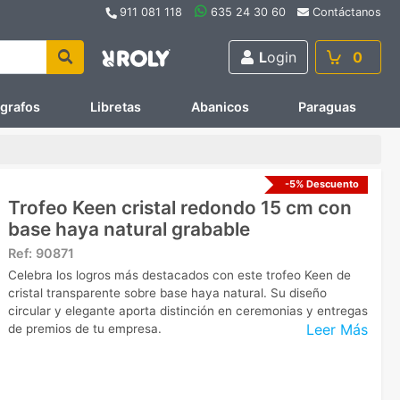
911 081 118
635 24 30 60
Contáctanos
L
ogin
0
ígrafos
Libretas
Abanicos
Paraguas
-5% Descuento
Trofeo Keen cristal redondo 15 cm con
base haya natural grabable
Ref:
90871
Celebra los logros más destacados con este trofeo Keen de
cristal transparente sobre base haya natural. Su diseño
circular y elegante aporta distinción en ceremonias y entregas
Leer Más
de premios de tu empresa.