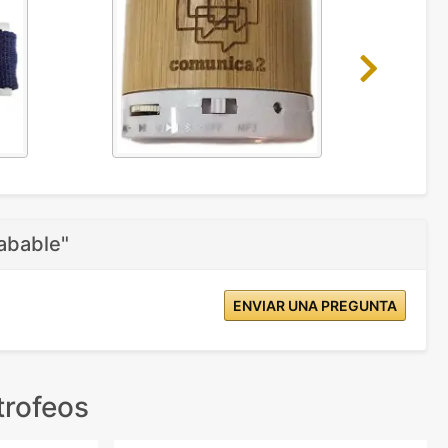
Next
rabable"
ENVIAR UNA PREGUNTA
trofeos