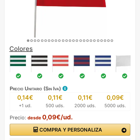
Colores
Precio Unitario (Sin Iva)
0,14€
0,11€
0,11€
0,09€
+1 ud.
500 uds.
2000 uds.
5000 uds.
0,09€/ud.
Precio:
desde
COMPRA Y PERSONALIZA