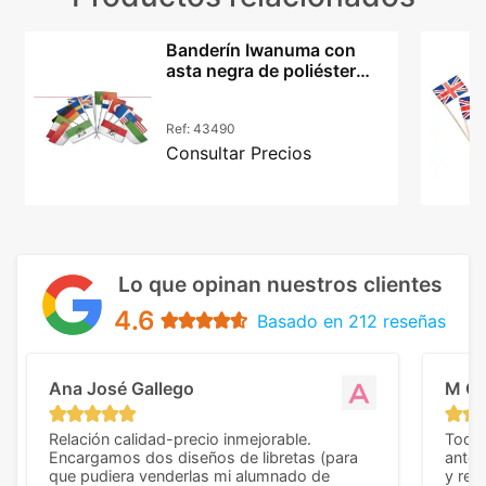
Banderín Iwanuma con
asta negra de poliéster
20x30 países
Ref:
43490
Consultar Precios
Lo que opinan nuestros clientes
4.6
Basado en 212 reseñas
Ana José Gallego
M C
Relación calidad-precio inmejorable.
Todo 
Encargamos dos diseños de libretas (para
anter
que pudiera venderlas mi alumnado de
y rep