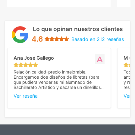
Lo que opinan nuestros clientes
4.6
Basado en 212 reseñas
Ana José Gallego
M C
Relación calidad-precio inmejorable.
Todo 
Encargamos dos diseños de libretas (para
anter
que pudiera venderlas mi alumnado de
y rep
Bachillerato Artístico y sacarse un dinerillo) y
resul
nos dieron el mejor presupuesto con
perso
Ver reseña
Ver 
diferencia, con libretas de muy buena calidad
cuand
y muy bien terminadas con la estampación
compl
en los colores pedidos. La atención al
pusie
cliente, inmejorable, respondiendo a cada
para 
duda que teníamos en el proceso. Nos
como
mandaron las miniaturas para
repet
previsualizarlas (las adjunto) y llegaron tal
todo!
cual, sin el menor problema. Totalmente