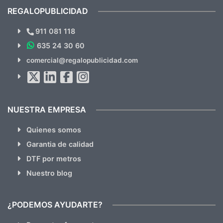
recomendables.
REGALOPUBLICIDAD
¿Quieres ver nuestras últimas
Novedades y Ofertas?
911 081 118
635 24 30 60
SUSCRÍBETE!!
comercial@regalopublicidad.com
Al suscribirte aceptas nuestras
políticas de privacidad
(No
hacemos Spam)
NUESTRA EMPRESA
Quienes somos
Garantia de calidad
DTF por metros
Nuestro blog
¿PODEMOS AYUDARTE?