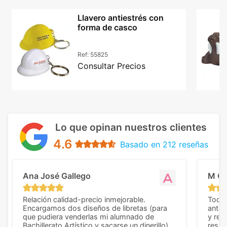
Llavero antiestrés con
forma de casco
Ref:
55825
Consultar Precios
Lo que opinan nuestros clientes
4.6
Basado en 212 reseñas
Ana José Gallego
M C
Relación calidad-precio inmejorable.
Todo 
Encargamos dos diseños de libretas (para
anter
que pudiera venderlas mi alumnado de
y rep
Bachillerato Artístico y sacarse un dinerillo) y
resul