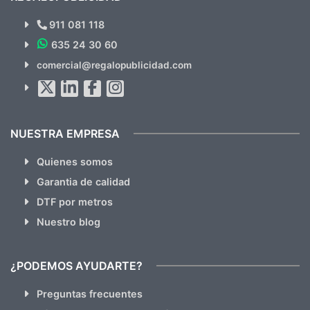
¿Quieres ver nuestras últimas
Novedades y Ofertas?
911 081 118
635 24 30 60
SUSCRÍBETE!!
comercial@regalopublicidad.com
Al suscribirte aceptas nuestras
políticas de privacidad
(No
hacemos Spam)
NUESTRA EMPRESA
Quienes somos
Garantia de calidad
DTF por metros
Nuestro blog
¿PODEMOS AYUDARTE?
Preguntas frecuentes