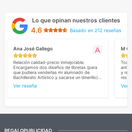
Lo que opinan nuestros clientes
4.6
Basado en 212 reseñas
Ana José Gallego
M C
Relación calidad-precio inmejorable.
Todo 
Encargamos dos diseños de libretas (para
anter
que pudiera venderlas mi alumnado de
y rep
Bachillerato Artístico y sacarse un dinerillo) y
resul
nos dieron el mejor presupuesto con
perso
Ver reseña
Ver 
diferencia, con libretas de muy buena calidad
cuand
y muy bien terminadas con la estampación
compl
en los colores pedidos. La atención al
pusie
cliente, inmejorable, respondiendo a cada
para 
duda que teníamos en el proceso. Nos
como
mandaron las miniaturas para
repet
previsualizarlas (las adjunto) y llegaron tal
todo!
cual, sin el menor problema. Totalmente
recomendables.
REGALOPUBLICIDAD