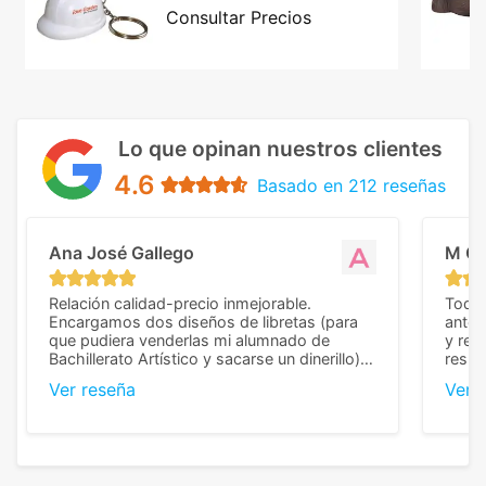
Consultar Precios
Lo que opinan nuestros clientes
4.6
Basado en 212 reseñas
Ana José Gallego
M C
Relación calidad-precio inmejorable.
Todo 
Encargamos dos diseños de libretas (para
anter
que pudiera venderlas mi alumnado de
y rep
Bachillerato Artístico y sacarse un dinerillo) y
resul
nos dieron el mejor presupuesto con
perso
Ver reseña
Ver 
diferencia, con libretas de muy buena calidad
cuand
y muy bien terminadas con la estampación
compl
en los colores pedidos. La atención al
pusie
cliente, inmejorable, respondiendo a cada
para 
duda que teníamos en el proceso. Nos
como