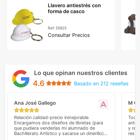
Llavero antiestrés con
forma de casco
Ref:
55825
Consultar Precios
Lo que opinan nuestros clientes
4.6
Basado en 212 reseñas
Ana José Gallego
M C
Relación calidad-precio inmejorable.
Todo 
Encargamos dos diseños de libretas (para
anter
que pudiera venderlas mi alumnado de
y rep
Bachillerato Artístico y sacarse un dinerillo) y
resul
nos dieron el mejor presupuesto con
perso