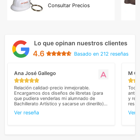
Consultar Precios
Lo que opinan nuestros clientes
4.6
Basado en 212 reseñas
Ana José Gallego
M C
Relación calidad-precio inmejorable.
Todo 
Encargamos dos diseños de libretas (para
anter
que pudiera venderlas mi alumnado de
y rep
Bachillerato Artístico y sacarse un dinerillo) y
resul
nos dieron el mejor presupuesto con
perso
Ver reseña
Ver 
diferencia, con libretas de muy buena calidad
cuand
y muy bien terminadas con la estampación
compl
en los colores pedidos. La atención al
pusie
cliente, inmejorable, respondiendo a cada
para 
duda que teníamos en el proceso. Nos
como