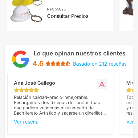
Ref:
55825
Consultar Precios
Lo que opinan nuestros clientes
4.6
Basado en 212 reseñas
Ana José Gallego
M C
Relación calidad-precio inmejorable.
Todo 
Encargamos dos diseños de libretas (para
anter
que pudiera venderlas mi alumnado de
y rep
Bachillerato Artístico y sacarse un dinerillo) y
resul
nos dieron el mejor presupuesto con
perso
Ver reseña
Ver 
diferencia, con libretas de muy buena calidad
cuand
y muy bien terminadas con la estampación
compl
en los colores pedidos. La atención al
pusie