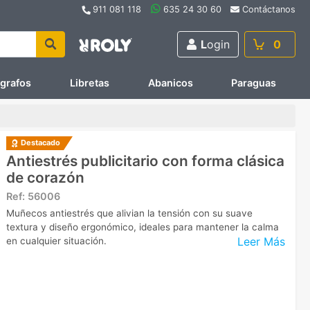
911 081 118
635 24 30 60
Contáctanos
L
ogin
0
ígrafos
Libretas
Abanicos
Paraguas
Destacado
Antiestrés publicitario con forma clásica
de corazón
Ref:
56006
Muñecos antiestrés que alivian la tensión con su suave
textura y diseño ergonómico, ideales para mantener la calma
Leer Más
en cualquier situación.