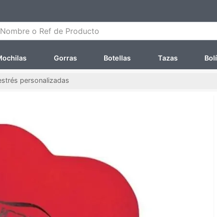
ombre o Ref de Producto
ochilas
Gorras
Botellas
Tazas
Bol
estrés personalizadas