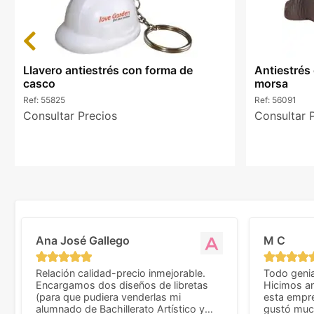
Previous
Llavero antiestrés con forma de
Antiestrés
casco
morsa
Ref:
55825
Ref:
56091
Consultar Precios
Consultar 
Ana José Gallego
M C
Relación calidad-precio inmejorable.
Todo genia
Encargamos dos diseños de libretas
Hicimos an
(para que pudiera venderlas mi
esta empr
alumnado de Bachillerato Artístico y
gustó much