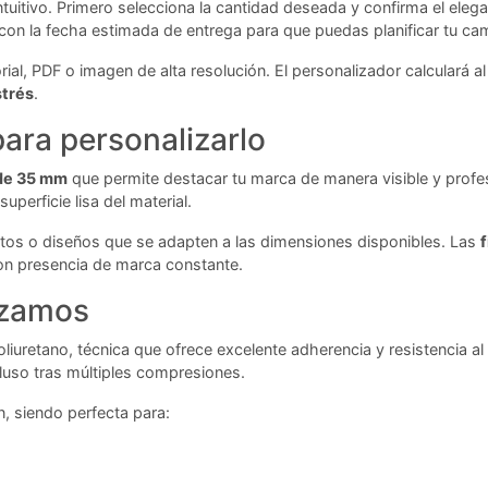
intuitivo. Primero selecciona la cantidad deseada y confirma el ele
o con la fecha estimada de entrega para que puedas planificar tu c
ial, PDF o imagen de alta resolución. El personalizador calculará a
strés
.
ara personalizarlo
 de 35 mm
que permite destacar tu marca de manera visible y profes
uperficie lisa del material.
extos o diseños que se adapten a las dimensiones disponibles. Las
f
on presencia de marca constante.
lizamos
oliuretano, técnica que ofrece excelente adherencia y resistencia 
cluso tras múltiples compresiones.
n, siendo perfecta para: