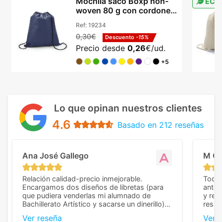
Mochila saco Boxp non-
ECO
woven 80 g con cordones
certificación REACH
Ref:
19234
0,30€
Descuento
-15%
Precio desde
0,26
€/ud.
+5
Lo que opinan nuestros clientes
4.6
Basado en 212 reseñas
Ana José Gallego
M C
Relación calidad-precio inmejorable.
Todo 
Encargamos dos diseños de libretas (para
anter
que pudiera venderlas mi alumnado de
y rep
Bachillerato Artístico y sacarse un dinerillo) y
resul
nos dieron el mejor presupuesto con
perso
Ver reseña
Ver 
diferencia, con libretas de muy buena calidad
cuand