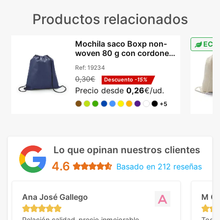
Productos relacionados
Mochila saco Boxp non-
ECO
woven 80 g con cordones
certificación REACH
Ref:
19234
0,30€
Descuento
-15%
Precio desde
0,26
€/ud.
+5
Lo que opinan nuestros clientes
4.6
Basado en 212 reseñas
Ana José Gallego
M C
Relación calidad-precio inmejorable.
Todo 