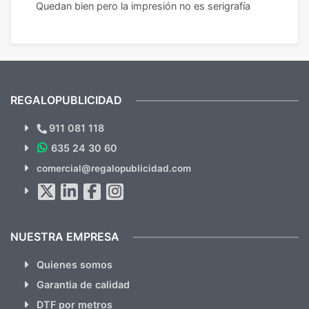
Quedan bien pero la impresión no es serigrafía
REGALOPUBLICIDAD
¿Quieres ver nuestras últimas
Novedades y Ofertas?
911 081 118
635 24 30 60
SUSCRÍBETE!!
comercial@regalopublicidad.com
Al suscribirte aceptas nuestras
políticas de privacidad
(No
hacemos Spam)
NUESTRA EMPRESA
Quienes somos
Garantia de calidad
DTF por metros