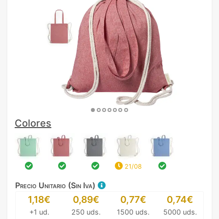
Colores
21/08
Precio Unitario (Sin Iva)
1,18€
0,89€
0,77€
0,74€
+1 ud.
250 uds.
1500 uds.
5000 uds.