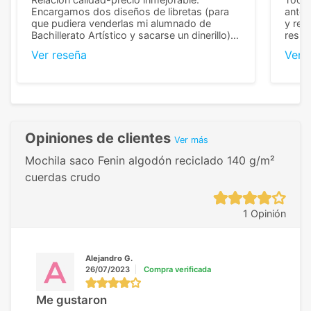
Encargamos dos diseños de libretas (para
anter
que pudiera venderlas mi alumnado de
y rep
Bachillerato Artístico y sacarse un dinerillo) y
resul
nos dieron el mejor presupuesto con
perso
Ver reseña
Ver 
diferencia, con libretas de muy buena calidad
cuand
y muy bien terminadas con la estampación
compl
en los colores pedidos. La atención al
pusie
cliente, inmejorable, respondiendo a cada
para 
duda que teníamos en el proceso. Nos
como
mandaron las miniaturas para
repet
previsualizarlas (las adjunto) y llegaron tal
todo!
Opiniones de clientes
Ver más
cual, sin el menor problema. Totalmente
recomendables.
Mochila saco Fenin algodón reciclado 140 g/m²
cuerdas crudo
1 Opinión
Alejandro G.
26/07/2023
Compra verificada
Me gustaron