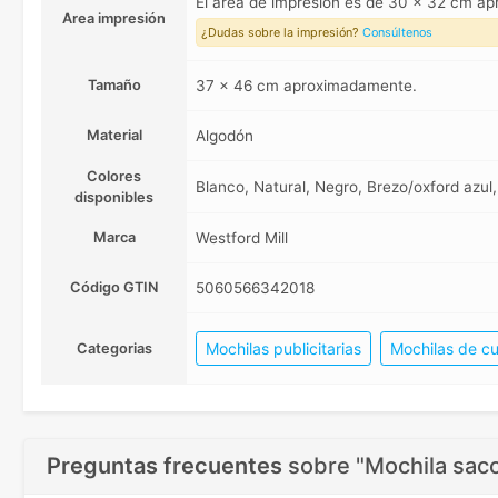
El area de impresión es de 30 x 32 cm a
Area impresión
¿Dudas sobre la impresión?
Consúltenos
Tamaño
37 x 46 cm aproximadamente.
Material
Algodón
Colores
Blanco, Natural, Negro, Brezo/oxford azul
disponibles
Marca
Westford Mill
Código GTIN
5060566342018
Mochilas publicitarias
Mochilas de c
Categorias
Preguntas frecuentes
sobre
"Mochila saco