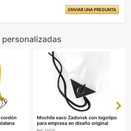
ENVIAR UNA PREGUNTA
 personalizadas
Next
 cordón
Mochila saco Zadonsk con logotipo
atalana
para empresa en diseño original
Ref:
33520