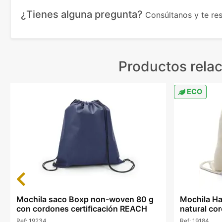
¿Tienes alguna pregunta?
Consúltanos y te r
Productos rela
ECO
Previous
Mochila saco Boxp non-woven 80 g
Mochila H
con cordones certificación REACH
natural co
Ref:
19234
Ref:
19184